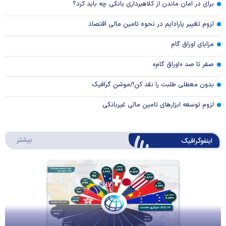
برای در امان ماندن از کلاهبرداری بانکی چه باید کرد؟
لزوم تغییر پارادایم در نحوه تامین مالی اقتصاد
مزایای اوراق گام
صفر تا صد «اوراق گام»
بدون معطلی طلبت را نقد کن!/موشن گرافیک
لزوم توسعه ابزارهای تامین مالی غیربانکی
درباره 
بیشتر
اینفوگرافیک