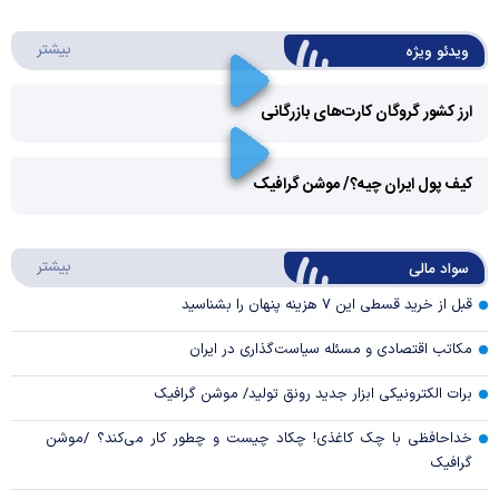
درباره 
بیشتر
ویدئو ویژه
ارز کشور گروگان کارت‌های بازرگانی
Play
کیف پول ایران چیه؟/ موشن گرافیک
Video
Play
درباره
بیشتر
سواد مالی
Video
قبل از خرید قسطی این ۷ هزینه پنهان را بشناسید
مکاتب اقتصادی و مسئله سیاست‌گذاری در ایران
برات الکترونیکی ابزار جدید رونق تولید/ موشن گرافیک
خداحافظی با چک کاغذی! چکاد چیست و چطور کار می‌کند؟ /موشن
گرافیک