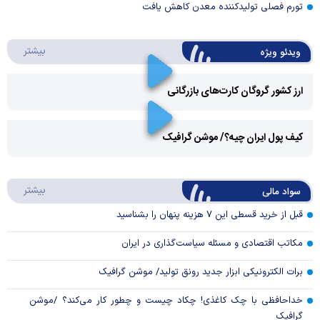
تورم فصلی تولیدکننده معدن کاهش یافت
درباره 
بیشتر
ویدئو ویژه
ارز کشور گروگان کارت‌های بازرگانی
Play
کیف پول ایران چیه؟/ موشن گرافیک
Video
Play
درباره
بیشتر
سواد مالی
Video
قبل از خرید قسطی این ۷ هزینه پنهان را بشناسید
مکاتب اقتصادی و مسئله سیاست‌گذاری در ایران
برات الکترونیکی ابزار جدید رونق تولید/ موشن گرافیک
خداحافظی با چک کاغذی! چکاد چیست و چطور کار می‌کند؟ /موشن
گرافیک