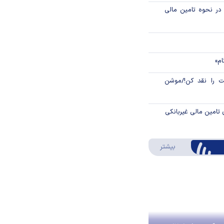
م در نحوه تامین مالی
ام»
 را نقد کن!/موشن
 تامین مالی غیربانکی
درباره اینفوگرافیک
بیشتر