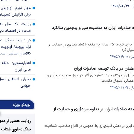
مهار تورم؛ اولویتی 
برای افزایش تسهیل
روایت ۲۰ س
 صادرات ایران به مناسبت سی و پنجمین سالگرد
ملت» در اقتصاد دیج
در شرایط جنگی نم
سرپرست بانک توسعه صادرات ایران، کارنامه ۳۵ ساله این بانک را نماد پایداری در حمایت از
آزاد پیچید/ اولویت 
وان کرد.
کالا‌های اساسی است
اعتبارسنجی؛ حلقه
مضان در بانک توسعه صادرات ایران
مالی ایران
جلیل از کارکنان خود، تلاش‌های آنان در حوزه مدیریت بحران و
بحران اشتغال نس
 عملکرد سازمان دانست.
جهانی
ویدئو ویژه
عه صادرات ایران بر تداوم سودآوری و حمایت از
روایت همتی از مدی
 ایران بر نقش کلیدی روابط عمومی در اقناع مخاطب، شفافیت
جنگ: جلوی شتاب فزا