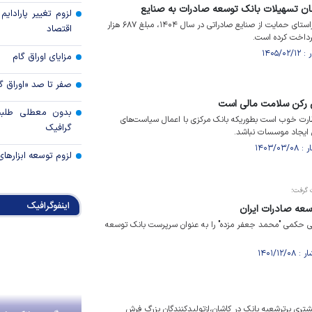
لزوم تغییر پارادای
بانک توسعه صادرات ایران در راستای حمایت از صنایع صادراتی در سال ۱۴۰۴، مبلغ ۶۸۷ هزار
اقتصاد
مزایای اوراق گام
صفر تا صد «اوراق گ
 رکن سلامت مالی است
بدون معطلی طلبت
ارت خوب است بطوریکه بانک مرکزی با اعمال سیاست‌های
گرافیک
ایجاد موسسات نباشد.
لزوم توسعه ابزارهای
 گرفت؛
اینفوگرافیک
عه صادرات ایران
طی حکمی "محمد جعفر مزده" را به عنوان سرپرست بانک توسعه
ری برترشعبه بانک در کاشان،ازتولیدکنندگان بزرگ فرش