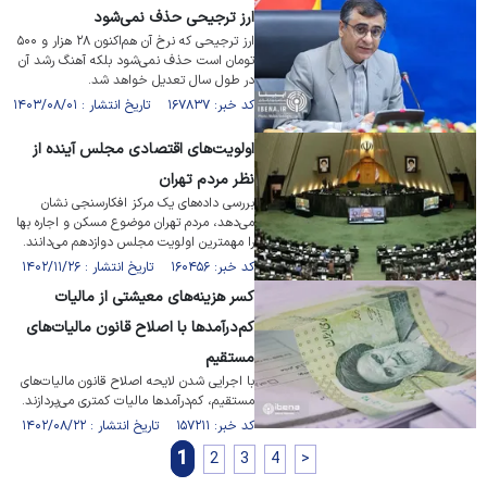
ارز ترجیحی حذف نمی‌شود
ارز ترجیحی که نرخ آن هم‌اکنون ۲۸ هزار و ۵۰۰
تومان است حذف نمی‌شود بلکه آهنگ رشد آن
در طول سال تعدیل خواهد شد.
کد خبر: ۱۶۷۸۳۷ تاریخ انتشار : ۱۴۰۳/۰۸/۰۱
اولویت‌های اقتصادی مجلس آینده از
نظر مردم تهران
بررسی داده‌های یک مرکز افکارسنجی نشان
می‌دهد، مردم تهران موضوع مسکن و اجاره بها
را مهمترین اولویت مجلس دوازدهم می‌دانند.
کد خبر: ۱۶۰۴۵۶ تاریخ انتشار : ۱۴۰۲/۱۱/۲۶
کسر هزینه‌های معیشتی از مالیات
کم‌درآمد‌ها با اصلاح قانون مالیات‌های
مستقیم
با اجرایی شدن لایحه اصلاح قانون مالیات‌های
مستقیم، کم‌درآمد‌ها مالیات کمتری می‌پردازند.
کد خبر: ۱۵۷۲۱۱ تاریخ انتشار : ۱۴۰۲/۰۸/۲۲
1
2
3
4
>