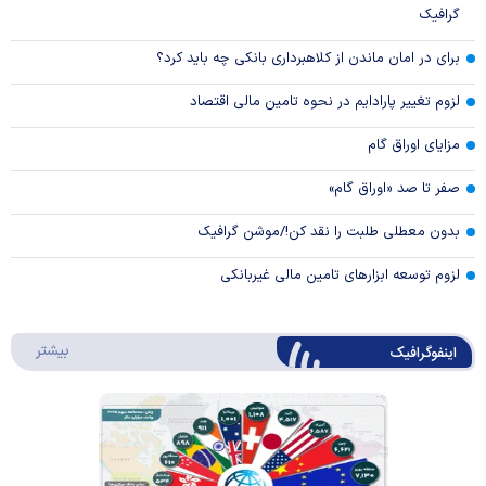
گرافیک
برای در امان ماندن از کلاهبرداری بانکی چه باید کرد؟
لزوم تغییر پارادایم در نحوه تامین مالی اقتصاد
مزایای اوراق گام
صفر تا صد «اوراق گام»
بدون معطلی طلبت را نقد کن!/موشن گرافیک
لزوم توسعه ابزارهای تامین مالی غیربانکی
درباره 
بیشتر
اینفوگرافیک