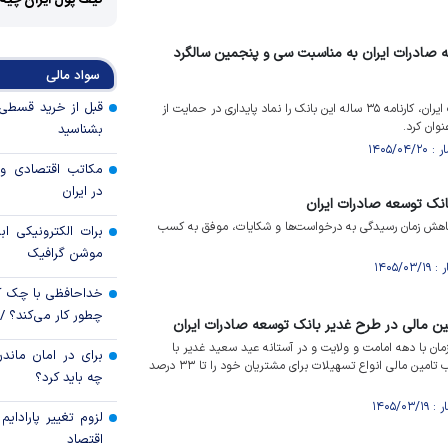
کیف پول ایران چیه
 صادرات ایران به مناسبت سی و پنجمین سالگرد
سواد مالی
سرپرست بانک توسعه صادرات ایران، کارنامه ۳۵ ساله این بانک را نماد پایداری در حمایت از
وان کرد.
بشناسید
مکاتب اقتصادی و 
در ایران
انک توسعه صادرات ایران
 کاهش زمان رسیدگی به درخواست‌ها و شکایات، موفق به کسب
برات الکترونیکی اب
موشن گرافیک
خداحافظی با چک ک
چطور کار می‌کند؟ 
 مالی در طرح غدیر بانک توسعه صادرات ایران
ان با دهه امامت و ولایت و در آستانه عید سعید غدیر با
برای در امان ماندن
اجرای طرح غدیر، نسبت ضریب تامین مالی انواع تسهیلات برای مشتریان خود را تا ۳۳ درصد
چه باید کرد؟
لزوم تغییر پارادای
اقتصاد