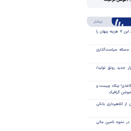
؟/ موشن گرافیک
Video
Play
درباره سواد مالی
بیشتر
Video
قبل از خرید قسطی این ۷ هزینه پنهان را
مسئله سیاست‌گذاری
زار جدید رونق تولید/
اغذی! چکاد چیست و
/موشن گرافیک
 از کلاهبرداری بانکی
م در نحوه تامین مالی