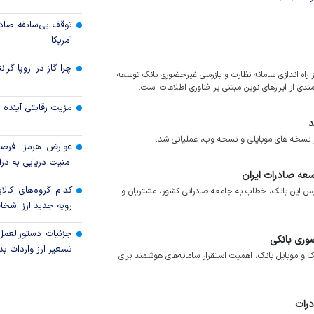
توقف بی‌سابقه صاد
آمریکا
چرا گاز در اروپا گرا
 راه اندازی سامانه نظارت و بازرسی غیرحضوری بانک توسعه
ندی از ابزارهای نوین مبتنی بر فناوری اطلاعات است.
مزیت رقابتی آینده
د
در نسخه های موبایلی و نسخه وب، عملیاتی شد.
عوارض هرمز؛ فرصت
امنیت دریایی به درآم
عه صادرات ایران
کدام گروه‌های کالا
یس این بانک، خطاب به جامعه صادراتی کشور، مشتریان و
رویه جدید ارز اشخ
جزئیات دستورالعمل
وری بانکی
تسعیر ارز واردات بدو
ک و موبایل بانک، اهمیت استقرار سامانه‌های هوشمند برای
رات