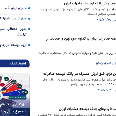
مضان در بانک توسعه صادرات ایران
مزایای اوراق گام
جلیل از کارکنان خود، تلاش‌های آنان در حوزه مدیریت بحران و
 عملکرد سازمان دانست.
صفر تا صد «اوراق گ
بدون معطلی طلبت
گرافیک
عه صادرات ایران بر تداوم سودآوری و حمایت از
لزوم توسعه ابزارهای
 ایران بر نقش کلیدی روابط عمومی در اقناع مخاطب، شفافیت
اینفوگرافیک
نوین برای خلق ارزش مشترک در بانک توسعه صادرات
درات ایران، هم‌افزایی، مشتری‌مداری و سرعت را ارکان اصلی
ن بانک در صنعت رقابتی امروز برشمرد.
بزرگترین بانک‌های
اط وام‌های بانک توسعه صادرات ایران
مجموع دارایی‌ها
جرایم تأخیر اقساط وام‌های بانک توسعه صادرات ایران تا سقف تسهیلات به مبلغ ۷۰۰ میلیون