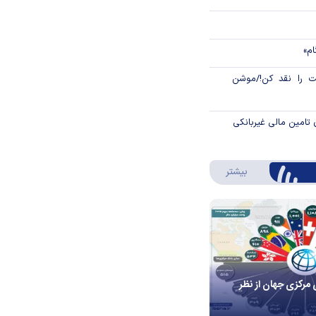
ام»
 را نقد کن!/موشن
 تامین مالی غیربانکی
درباره اینفوگرافیک
بیشتر
 مرکزی جهان از نظر