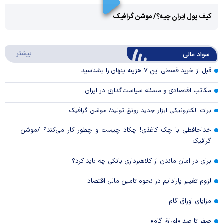
Play
کیف پول ایران چیه؟/ موشن گرافیک
Video
Play
درباره
بیشتر
سواد مالی
Video
قبل از خرید قسطی این ۷ هزینه پنهان را بشناسید
مکاتب اقتصادی و مسئله سیاست‌گذاری در ایران
برات الکترونیکی ابزار جدید رونق تولید/ موشن گرافیک
خداحافظی با چک کاغذی! چکاد چیست و چطور کار می‌کند؟ /موشن
گرافیک
برای در امان ماندن از کلاهبرداری بانکی چه باید کرد؟
لزوم تغییر پارادایم در نحوه تامین مالی اقتصاد
مزایای اوراق گام
صفر تا صد «اوراق گام»