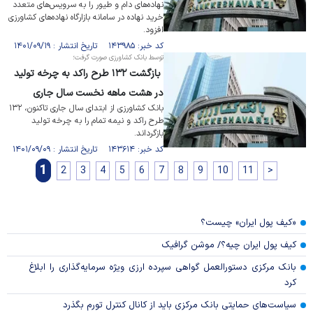
نهاده‌های دام و طیور را به سرویس‌های متعدد
خرید نهاده در سامانه بازارگاه نهاده‌های کشاورزی
افزود.
کد خبر: ۱۴۳۹۸۵ تاریخ انتشار : ۱۴۰۱/۰۹/۱۹
توسط بانک کشاورزی صورت گرفت؛
بازگشت ۱۳۲ طرح راکد به چرخه تولید
در هشت ماهه نخست سال جاری
بانک کشاورزی از ابتدای سال جاری تاکنون، ۱۳۲
طرح راکد و نیمه تمام را به چرخه تولید
بازگرداند.
کد خبر: ۱۴۳۶۱۴ تاریخ انتشار : ۱۴۰۱/۰۹/۰۹
1
2
3
4
5
6
7
8
9
10
11
>
«کیف پول ایران» چیست؟
کیف پول ایران چیه؟/ موشن گرافیک
بانک مرکزی دستورالعمل گواهی سپرده ارزی ویژه سرمایه‌گذاری را ابلاغ
کرد
سیاست‌های حمایتی بانک مرکزی باید از کانال کنترل تورم بگذرد