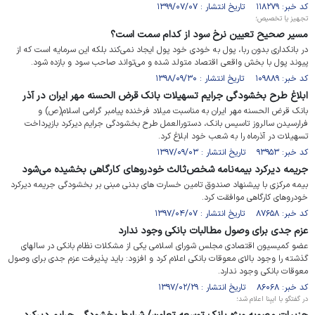
کد خبر: ۱۱۸۲۷۹ تاریخ انتشار : ۱۳۹۹/۰۷/۰۷
تجهیز یا تخصیص؛
مسیر صحیح تعیین نرخ سود از کدام سمت است؟
در بانکداری بدون ربا، پول به خودی خود پول ایجاد نمی‌کند بلکه این سرمایه است که از
پیوند پول با بخش واقعی اقتصاد متولد شده و می‌تواند صاحب سود و بازده شود.
کد خبر: ۱۰۹۸۸۹ تاریخ انتشار : ۱۳۹۸/۰۹/۳۰
ابلاغ طرح بخشودگی جرایم تسهیلات بانک قرض الحسنه مهر ایران در آذر
بانک قرض الحسنه مهر ایران به مناسبت میلاد فرخنده پیامبر گرامی اسلام(ص) و
فرارسیدن سالروز تاسیس بانک، دستورالعمل طرح بخشودگی جرایم دیرکرد بازپرداخت
تسهیلات در آذرماه را به شعب خود ابلاغ کرد.
کد خبر: ۹۳۹۵۳ تاریخ انتشار : ۱۳۹۷/۰۹/۰۳
جریمه دیرکرد بیمه‌نامه شخص‌ثالث خودروهای کارگاهی بخشیده می‌شود
بیمه مرکزی با پیشنهاد صندوق تامین خسارت های بدنی مبنی بر بخشودگی جریمه دیرکرد
خودروهای کارگاهی موافقت کرد.
کد خبر: ۸۷۶۵۸ تاریخ انتشار : ۱۳۹۷/۰۴/۰۷
عزم جدی برای وصول مطالبات بانکی وجود ندارد
عضو کمیسیون اقتصادی مجلس شورای اسلامی یکی از مشکلات نظام بانکی در سالهای
گذشته را وجود بالای معوقات بانکی اعلام کرد و افزود: باید پذیرفت عزم جدی برای وصول
معوقات بانکی وجود ندارد.
کد خبر: ۸۶۰۶۸ تاریخ انتشار : ۱۳۹۷/۰۲/۲۹
در گفتگو با ایبِنا اعلام شد؛