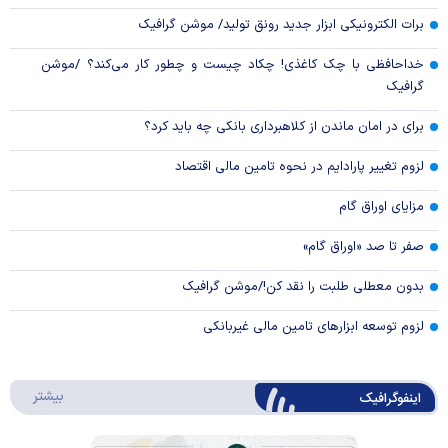
برات الکترونیکی ابزار جدید رونق تولید/ موشن گرافیک
خداحافظی با چک کاغذی! چکاد چیست و چطور کار می‌کند؟ /موشن
گرافیک
برای در امان ماندن از کلاهبرداری بانکی چه باید کرد؟
لزوم تغییر پارادایم در نحوه تامین مالی اقتصاد
مزایای اوراق گام
صفر تا صد «اوراق گام»
بدون معطلی طلبت را نقد کن!/موشن گرافیک
لزوم توسعه ابزارهای تامین مالی غیربانکی
درباره 
بیشتر
اینفوگرافیک