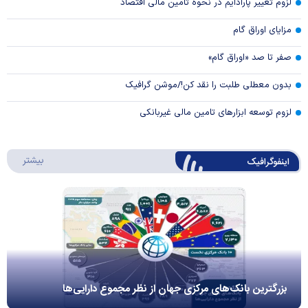
لزوم تغییر پارادایم در نحوه تامین مالی اقتصاد
مزایای اوراق گام
صفر تا صد «اوراق گام»
بدون معطلی طلبت را نقد کن!/موشن گرافیک
لزوم توسعه ابزارهای تامین مالی غیربانکی
درباره 
بیشتر
اینفوگرافیک
بزرگترین بانک‌های مرکزی جهان از نظر مجموع دارایی‌ها