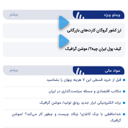
درباره 
بیشتر
ویدئو ویژه
ارز کشور گروگان کارت‌های بازرگانی
Play
کیف پول ایران چیه؟/ موشن گرافیک
Video
Play
درباره
بیشتر
سواد مالی
Video
قبل از خرید قسطی این ۷ هزینه پنهان را بشناسید
مکاتب اقتصادی و مسئله سیاست‌گذاری در ایران
برات الکترونیکی ابزار جدید رونق تولید/ موشن گرافیک
خداحافظی با چک کاغذی! چکاد چیست و چطور کار می‌کند؟ /موشن
گرافیک