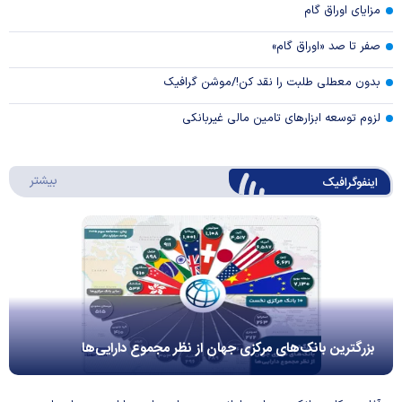
مزایای اوراق گام
صفر تا صد «اوراق گام»
بدون معطلی طلبت را نقد کن!/موشن گرافیک
لزوم توسعه ابزارهای تامین مالی غیربانکی
درباره 
بیشتر
اینفوگرافیک
بزرگترین بانک‌های مرکزی جهان از نظر مجموع دارایی‌ها