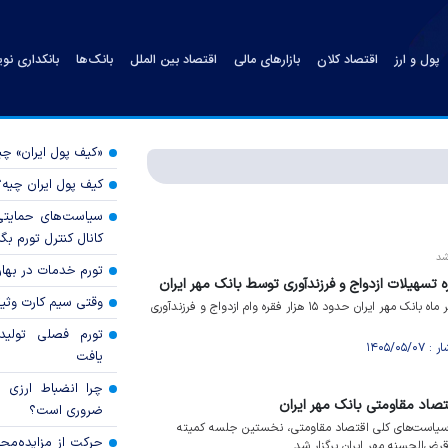
پول و ارز
اقتصاد کلان
بازارهای مالی
اقتصاد بین الملل
بانک‌ها
بانکداری نو
«کیف پول ایران» 
کیف پول ایران چیه
سیاست‌های حمایتی 
کانال کنترل تورم بگ
 شد
تورم خدمات در بهار ۱۴۰۵ چقدر شد
وقتی سیم کارت وثی
از ابتدای سال ۱۴۰۵ تا پایان تیر ماه بانک مهر ایران حدود ۱۵ هزار فقره وام ازدواج و فرزندآوری
تورم فصلی تولی
یافت
چرا انضباط ارزی ب
اقتصاد مقاومتی بانک مهر ایران
ضروری است؟
سیاست‌های کلی اقتصاد مقاومتی، نخستین جلسه کمیته
حرکت از مزایده‌مح
رض‌الحسنه مهر ایران برگزار شد.