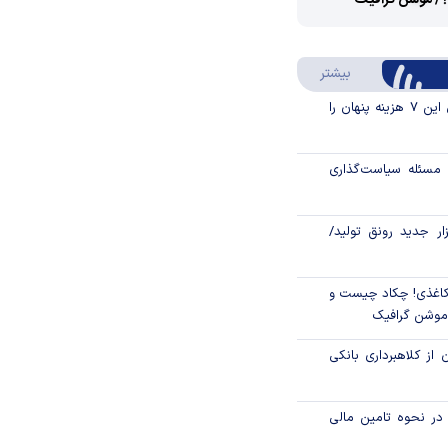
؟/ موشن گرافیک
Video
Play
درباره سواد مالی
بیشتر
Video
قبل از خرید قسطی این ۷ هزینه پنهان را
مسئله سیاست‌گذاری
زار جدید رونق تولید/
اغذی! چکاد چیست و
/موشن گرافیک
 از کلاهبرداری بانکی
م در نحوه تامین مالی