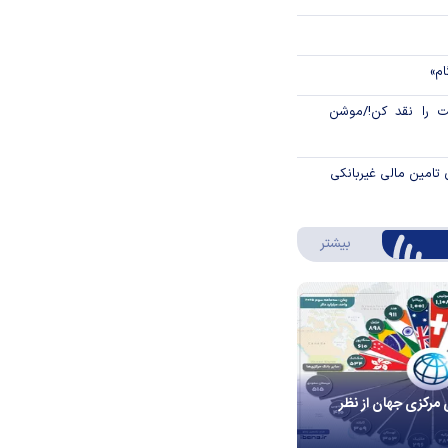
ام»
 را نقد کن!/موشن
 تامین مالی غیربانکی
درباره اینفوگرافیک
بیشتر
 مرکزی جهان از نظر