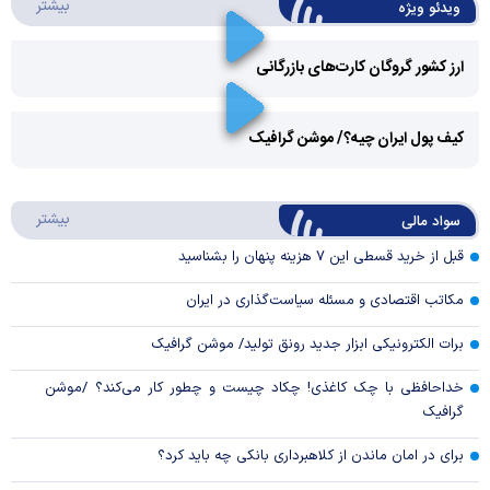
درباره 
بیشتر
ویدئو ویژه
ارز کشور گروگان کارت‌های بازرگانی
Play
کیف پول ایران چیه؟/ موشن گرافیک
Video
Play
درباره
بیشتر
سواد مالی
Video
قبل از خرید قسطی این ۷ هزینه پنهان را بشناسید
مکاتب اقتصادی و مسئله سیاست‌گذاری در ایران
برات الکترونیکی ابزار جدید رونق تولید/ موشن گرافیک
خداحافظی با چک کاغذی! چکاد چیست و چطور کار می‌کند؟ /موشن
گرافیک
برای در امان ماندن از کلاهبرداری بانکی چه باید کرد؟