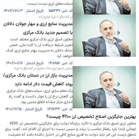
سیاست‌های ارزی درست نیست.
کد خبر: ۱۵۵۴۴۹ تاریخ انتشار : ۱۴۰۲/۰۷/۰۳
در گفت‌وگو با ایبِنا مطرح شد؛
مدیریت منابع ارزی و مهار جولان دلالان
با تصمیم جدید بانک مرکزی
معاون اسبق ارزی بانک مرکزی معتقد است
تغییر شرایط دریافت ارز با کارت ملی، ضمن
حذف دلالان به مدیریت بهتر منابع ارزی کمک
خواهد کرد.
کد خبر: ۱۴۸۶۵۶ تاریخ انتشار : ۱۴۰۲/۰۱/۱۶
معاون اسبق ارزی بانک مرکزی در گفت‌وگو با ایبِنا؛
مدیریت بازار ارز در دستان بانک مرکزی/
روند کاهش قیمت دلار ادامه دارد
یک مقام سابق ارزی، سیاست‌های بانک مرکزی
در کاهش نرخ ارز را موثر دانست و گفت: راه
اندازی مرکز مبادله اتفاق مثبتی بود.
کد خبر: ۱۴۷۶۴۴ تاریخ انتشار : ۱۴۰۱/۱۲/۱۵
بهترین جایگزین اصلاح تخصیص ارز ۴۲۰۰ چیست؟
معاون ارزی اسبق بانک مرکزی با تاکید براینکه دولت برای جایگزینی تخصیص ارز 4200
تومانی ابتدا باید راهکار مناسب را بیابد و سپس نسبت به اجرای آن اقدام کند، گفت: برای
تحقق درست این امر باید دولت به قدری منابع کافی در اختیار داشته باشد که معیشت