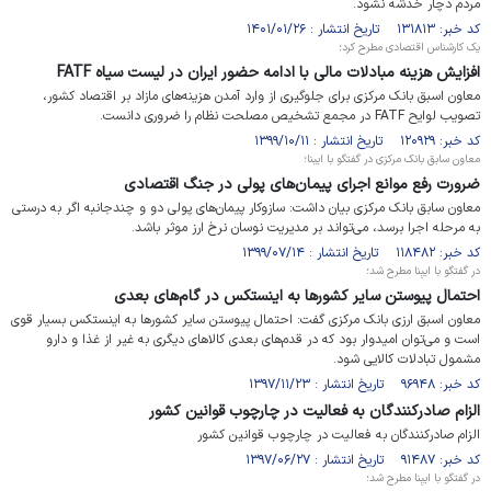
مردم دچار خدشه نشود.
کد خبر: ۱۳۱۸۱۳ تاریخ انتشار : ۱۴۰۱/۰۱/۲۶
یک کارشناس اقتصادی مطرح کرد؛
افزایش هزینه مبادلات مالی با ادامه حضور ایران در لیست سیاه FATF
معاون اسبق بانک مرکزی برای جلوگیری از وارد آمدن هزینه‌های مازاد بر اقتصاد کشور،
تصویب لوایح FATF در مجمع تشخیص مصلحت نظام را ضروری دانست.
کد خبر: ۱۲۰۹۲۹ تاریخ انتشار : ۱۳۹۹/۱۰/۱۱
معاون سابق بانک مرکزی در گفتگو با ایبنا؛
ضرورت رفع موانع اجرای پیمان‌های پولی در جنگ اقتصادی
معاون سابق بانک مرکزی بیان داشت: سازوکار پیمان‌های پولی دو و چندجانبه اگر به درستی
به مرحله اجرا برسد، می‌تواند بر مدیریت نوسان نرخ ارز موثر باشد.
کد خبر: ۱۱۸۴۸۲ تاریخ انتشار : ۱۳۹۹/۰۷/۱۴
در گفتگو با ایبِنا مطرح شد؛
احتمال پیوستن سایر کشورها به اینستکس در گام‌های بعدی
معاون اسبق ارزی بانک مرکزی گفت:‌ احتمال پیوستن سایر کشورها به اینستکس بسیار قوی
است و می‌توان امیدوار بود که در قدم‌های بعدی کالاهای دیگری به غیر از غذا و دارو
مشمول تبادلات کالایی شود.
کد خبر: ۹۶۹۴۸ تاریخ انتشار : ۱۳۹۷/۱۱/۲۳
الزام صادرکنندگان به فعالیت در چارچوب قوانین کشور
الزام صادرکنندگان به فعالیت در چارچوب قوانین کشور
کد خبر: ۹۱۴۸۷ تاریخ انتشار : ۱۳۹۷/۰۶/۲۷
در گفتگو با ایبِنا مطرح شد؛