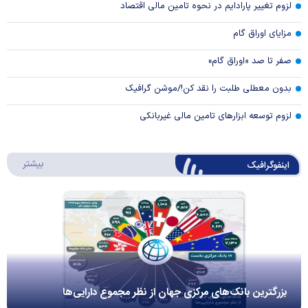
لزوم تغییر پارادایم در نحوه تامین مالی اقتصاد
مزایای اوراق گام
صفر تا صد «اوراق گام»
بدون معطلی طلبت را نقد کن!/موشن گرافیک
لزوم توسعه ابزارهای تامین مالی غیربانکی
درباره 
بیشتر
اینفوگرافیک
بزرگترین بانک‌های مرکزی جهان از نظر مجموع دارایی‌ها