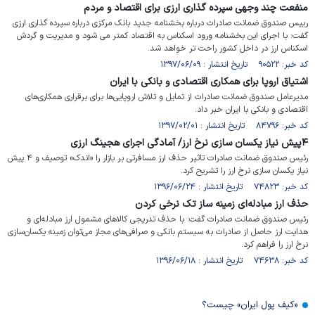
منفعت چند وجهی سپرده گذاری ارزی برای اقتصاد و مردم
رییس صندوق ضمانت صادرات درباره بخشنامه جدید بانک مرکزی درباره سپرده گذاری ارزی
گفت: با اجرای این بخشنامه ورود اسکناس به اقتصاد کمتر می شود و مدیریت و گردش
اسکناس ارز در داخل کشور راحت تر خواهد شد.
کد خبر: ۹۰۵۲۲ تاریخ انتشار : ۱۳۹۷/۰۶/۰۹
اشتیاق اروپا برای همکاری اقتصادی و بانکی با ایران
مدیرعامل صندوق ضمانت صادرات از تمایل و تلاش اروپایی‌ها برای برقراری همکاری‌های
اقتصادی و بانکی با ایران خبر داد.
کد خبر: ۸۴۷۹۶ تاریخ انتشار : ۱۳۹۷/۰۲/۰۱
۴پیش نیاز یکسان سازی نرخ ارز/ آمادگی اجرای هجینگ ارزی
رئیس صندوق ضمانت صادرات تاثیر حذف ارز مسافرتی بر بازار را «اندک» توصیف و ۴ پیش
نیاز یکسان سازی نرخ ارز را تشریح کرد.
کد خبر: ۷۴۸۲۳ تاریخ انتشار : ۱۳۹۶/۰۶/۲۴
حذف ارز مبادله‌ای زمینه ساز تک نرخی کردن
رئیس صندوق ضمانت صادرات گفت: با حذف تدریجی کالاهای مشمول ارز مبادله‌ای و
هدایت ارز حاصل از صادرات به سیستم بانکی و صرافی‌های مجاز می‌توان زمینه یکسان‌سازی
نرخ ارز را فراهم کرد.
کد خبر: ۷۴۶۳۸ تاریخ انتشار : ۱۳۹۶/۰۶/۱۸
«کیف پول ایران» چیست؟