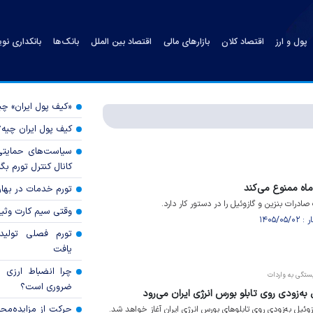
پول و ارز
اقتصاد کلان
بازارهای مالی
اقتصاد بین الملل
بانک‌ها
بانکداری نو
«کیف پول ایران» 
کیف پول ایران چیه
سیاست‌های حمایتی 
کانال کنترل تورم بگ
تورم خدمات در بهار ۱۴۰۵ چقدر شد
رات بنزین و گازوئیل را در دستور کار دارد.
وقتی سیم کارت وثی
تورم فصلی تولی
یافت
چرا انضباط ارزی ب
تگی به واردات
ضروری است؟
به‌زودی روی تابلو بورس انرژی ایران می‌رود
حرکت از مزایده‌مح
ئیل به‌زودی روی تابلو‌های بورس انرژی ایران آغاز خواهد شد.