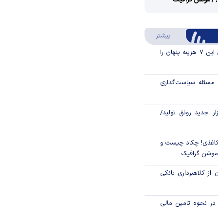
؟/ موشن گرافیک
Video
Play
درباره سواد مالی
بیشتر
Video
قبل از خرید قسطی این ۷ هزینه پنهان را
مسئله سیاست‌گذاری
زار جدید رونق تولید/
اغذی! چکاد چیست و
/موشن گرافیک
 از کلاهبرداری بانکی
م در نحوه تامین مالی