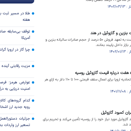
درصد کاهش یافت.
طلا در مسیر ثبت با
هفته
توقف بی‌سابقه صاد
نزین و گازوئیل در هند
آمریکا
دولت هند از پالایشگاه‌ها خواست به تعهد فروش ۵۰ درصد از حجم صادرات سالیانه بنزین و
چرا گاز در اروپا گرا
مزیت رقابتی آینده
وه هفت درباره قیمت گازوئیل روسیه
کشور‌های گروه هفت پیشنهاد اتحادیه اروپا برای اعمال سقف قیمتی ۱۰۰ تا ۱۱۰ دلار به ازای هر
عوارض هرمز؛ فرصت
امنیت دریایی به درآم
کدام گروه‌های کالا
رویه جدید ارز اشخ
ران کمبود گازوئیل
جزئیات دستورالعمل
 اروپا همچنان ۴۰ درصد گازوئیل مورد نیاز خود را از روسیه تأمین می‌کند و تحریم برای
هد شد.
تسعیر ارز واردات بدو