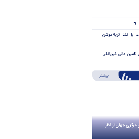
ام»
 را نقد کن!/موشن
 تامین مالی غیربانکی
درباره اینفوگرافیک
بیشتر
 مرکزی جهان از نظر