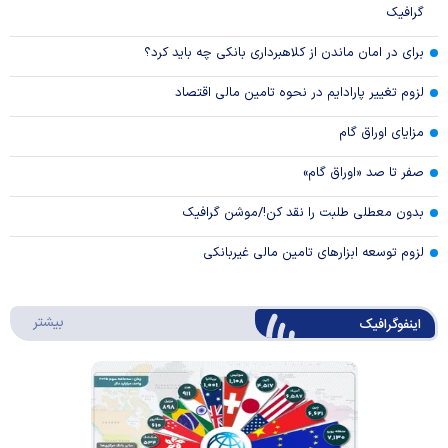
گرافیک
برای در امان ماندن از کلاهبرداری بانکی چه باید کرد؟
لزوم تغییر پارادایم در نحوه تامین مالی اقتصاد
مزایای اوراق گام
صفر تا صد «اوراق گام»
بدون معطلی طلبت را نقد کن!/موشن گرافیک
لزوم توسعه ابزارهای تامین مالی غیربانکی
درباره 
بیشتر
اینفوگرافیک