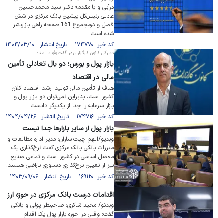
درآبی و با مقدمه دکتر سید محمدحسین
عادلی رئیس‌کل پیشین بانک مرکزی در شش
فصل و درمجموع 161 صفحه راهی بازارنشر
شده است.
کد خبر: ۱۷۴۷۷۰ تاریخ انتشار : ۱۴۰۴/۰۳/۱۰
دبیرکل کانون کارگزاران در گفت‌و‌گو با ایبنا:
بازار پول و بورس؛ دو بال تعادلی تأمین
مالی در اقتصاد
هدف از تأمین مالی تولید، رشد اقتصاد کلان
کشور است، بنابراین نمی‌توان دو بازار پول و
بازار سرمایه را جدا از یکدیگر دانست.
کد خبر: ۱۷۴۷۱۶ تاریخ انتشار : ۱۴۰۴/۰۴/۲۶
بازار پول از سایر بازار‌ها جدا نیست
ویدیو/الهام چیت سازان؛ مدیر اداره مطالعات و
مقررات بانکی بانک مرکزی گفت:نرخ‌گذاری یک
معضل اساسی در کشور است و تمامی صنایع
نیز از تعیین نرخ‌گذاری دستوری ناراضی هستند.
کد خبر: ۱۶۹۱۲۰ تاریخ انتشار : ۱۴۰۳/۰۹/۰۶
اقدامات درست بانک مرکزی در حوزه ارز
ویدئو/ مجید شاکری؛ صاحبنظر پولی و بانکی
گفت: وقتی در حوزه بازار پول یک اقدام