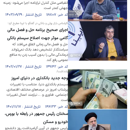
انقباضی مثل کنترل ترازنامه اجرا می‌شود؛ زمینه
جهش کمتر است.
کد خبر: ۱۶۸۱۰۷ تاریخ انتشار : ۱۴۰۳/۰۹/۲۹
کارشناس بازار پولی و بانکی در گفتگو با ایبِنا مطرح کرد؛
اجرای صحیح برنامه حل و فصل مالی
گامی موثر جهت اصلاح سیستم بانکی
حل و فصل مالی زمانی اتفاق می‌افتد که
سیاستگذار تشخیص دهد بانک نمی‌تواند
درماندگی مالی را بدون آسیب زدن به منافع
عمومی رفع کند.
کد خبر: ۱۴۹۱۴۲ تاریخ انتشار : ۱۴۰۲/۰۱/۲۷
یادداشت/
وجه جدید بانکداری در دنیای امروز
سیستم بانکداری دنیا، متناسب با تغییرات
پرشتاب امروز در عرصه‌های مختلف اقتصادی،
اجتماعی، فناوری و...، نیازمند اعمال تغییرات
است.
کد خبر: ۱۴۶۱۳۳ تاریخ انتشار : ۱۴۰۱/۱۱/۱۷
سخنان رئیس جمهور در رابطه با بورس،
خودرو و مسکن
رئیس جمهور در آیین گرامیداشت روز دانشجو