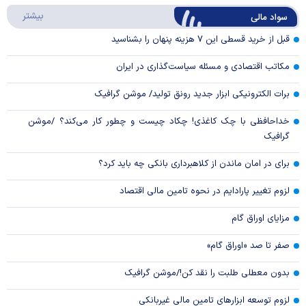
درباره
بیشتر
سواد مالی
Video
قبل از خرید قسطی این ۷ هزینه پنهان را بشناسید
مکاتب اقتصادی و مسئله سیاست‌گذاری در ایران
برات الکترونیکی ابزار جدید رونق تولید/ موشن گرافیک
خداحافظی با چک کاغذی! چکاد چیست و چطور کار می‌کند؟ /موشن
گرافیک
برای در امان ماندن از کلاهبرداری بانکی چه باید کرد؟
لزوم تغییر پارادایم در نحوه تامین مالی اقتصاد
مزایای اوراق گام
صفر تا صد «اوراق گام»
بدون معطلی طلبت را نقد کن!/موشن گرافیک
لزوم توسعه ابزارهای تامین مالی غیربانکی