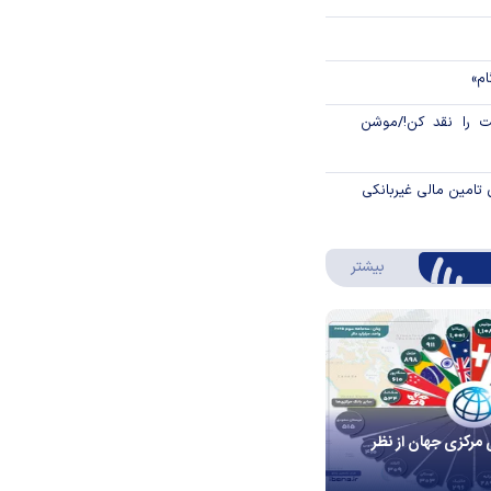
ام»
 را نقد کن!/موشن
 تامین مالی غیربانکی
درباره اینفوگرافیک
بیشتر
 مرکزی جهان از نظر