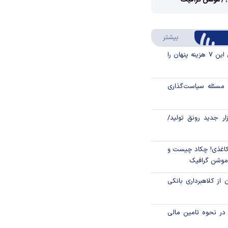
؟/ موشن گرافیک
Video
Play
درباره سواد مالی
بیشتر
Video
قبل از خرید قسطی این ۷ هزینه پنهان را
مسئله سیاست‌گذاری
زار جدید رونق تولید/
اغذی! چکاد چیست و
/موشن گرافیک
 از کلاهبرداری بانکی
م در نحوه تامین مالی