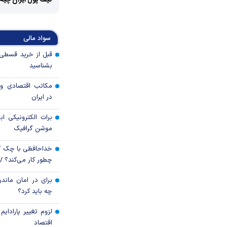
کیف پول ایران چیه
سواد مالی
بشناسید
مکاتب اقتصادی و 
در ایران
برات الکترونیکی اب
موشن گرافیک
خداحافظی با چک ک
چطور کار می‌کند؟ 
برای در امان ماندن
چه باید کرد؟
لزوم تغییر پارادای
اقتصاد