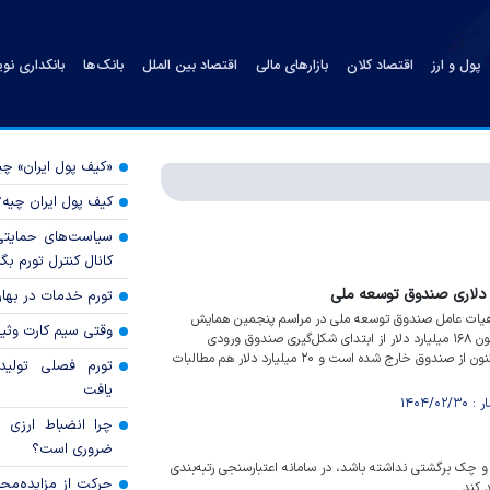
پول و ارز
اقتصاد کلان
بازارهای مالی
اقتصاد بین الملل
بانک‌ها
بانکداری نو
«کیف پول ایران» 
کیف پول ایران چیه
سیاست‌های حمایتی 
کانال کنترل تورم بگ
تورم خدمات در بهار ۱۴۰۵ چقدر شد
یات عامل صندوق توسعه ملی در مراسم پنجمین همایش
وقتی سیم کارت وثی
صندوق توسعه ملی گفت: تاکنون ۱۶۸ میلیارد دلار از ابتدای شکل‌گیری صندوق ورودی
داشته‌ایم و ۱۵۸میلیارد دلار تاکنون از صندوق خارج شده است و ۲۰ میلیارد دلار هم مطالبات
تورم فصلی تولی
یافت
چرا انضباط ارزی ب
ضروری است؟
 چک برگشتی نداشته باشد، در سامانه اعتبارسنجی رتبه‌بندی
حرکت از مزایده‌مح