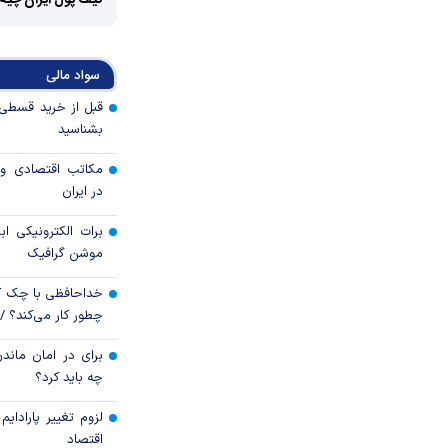
کیف پول ایران چیه
سواد مالی
بشناسید
مکاتب اقتصادی و 
در ایران
برات الکترونیکی اب
موشن گرافیک
خداحافظی با چک ک
چطور کار می‌کند؟ 
برای در امان ماندن
چه باید کرد؟
لزوم تغییر پارادای
اقتصاد