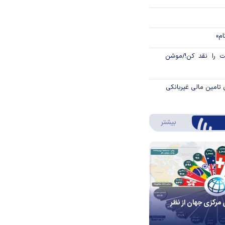
ام»
 را نقد کن!/موشن
 تامین مالی غیربانکی
درباره اینفوگرافیک
بیشتر
 مرکزی جهان از نظر