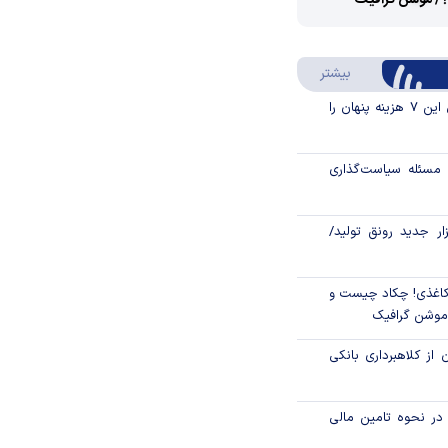
؟/ موشن گرافیک
Video
Play
درباره سواد مالی
بیشتر
Video
قبل از خرید قسطی این ۷ هزینه پنهان را
مسئله سیاست‌گذاری
زار جدید رونق تولید/
اغذی! چکاد چیست و
/موشن گرافیک
 از کلاهبرداری بانکی
م در نحوه تامین مالی