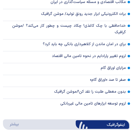
مکاتب اقتصادی و مسئله سیاست‌گذاری در ایران
برات الکترونیکی ابزار جدید رونق تولید/ موشن گرافیک
خداحافظی با چک کاغذی! چکاد چیست و چطور کار می‌کند؟ /موشن
گرافیک
برای در امان ماندن از کلاهبرداری بانکی چه باید کرد؟
لزوم تغییر پارادایم در نحوه تامین مالی اقتصاد
مزایای اوراق گام
صفر تا صد «اوراق گام»
بدون معطلی طلبت را نقد کن!/موشن گرافیک
لزوم توسعه ابزارهای تامین مالی غیربانکی
درباره 
بیشتر
اینفوگرافیک