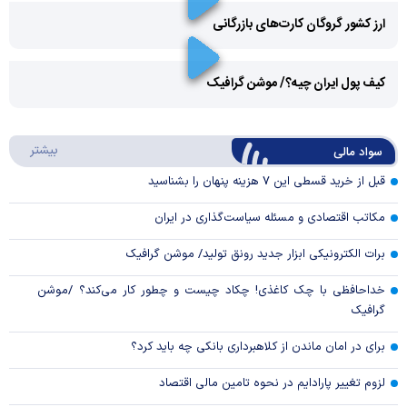
ارز کشور گروگان کارت‌های بازرگانی
Play
کیف پول ایران چیه؟/ موشن گرافیک
Video
Play
درباره
بیشتر
سواد مالی
Video
قبل از خرید قسطی این ۷ هزینه پنهان را بشناسید
مکاتب اقتصادی و مسئله سیاست‌گذاری در ایران
برات الکترونیکی ابزار جدید رونق تولید/ موشن گرافیک
خداحافظی با چک کاغذی! چکاد چیست و چطور کار می‌کند؟ /موشن
گرافیک
برای در امان ماندن از کلاهبرداری بانکی چه باید کرد؟
لزوم تغییر پارادایم در نحوه تامین مالی اقتصاد