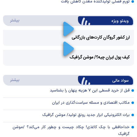
تورم فصلی تولیدکننده معدن کاهش یافت
درباره 
بیشتر
ویدئو ویژه
ارز کشور گروگان کارت‌های بازرگانی
Play
کیف پول ایران چیه؟/ موشن گرافیک
Video
Play
درباره
بیشتر
سواد مالی
Video
قبل از خرید قسطی این ۷ هزینه پنهان را بشناسید
مکاتب اقتصادی و مسئله سیاست‌گذاری در ایران
برات الکترونیکی ابزار جدید رونق تولید/ موشن گرافیک
خداحافظی با چک کاغذی! چکاد چیست و چطور کار می‌کند؟ /موشن
گرافیک