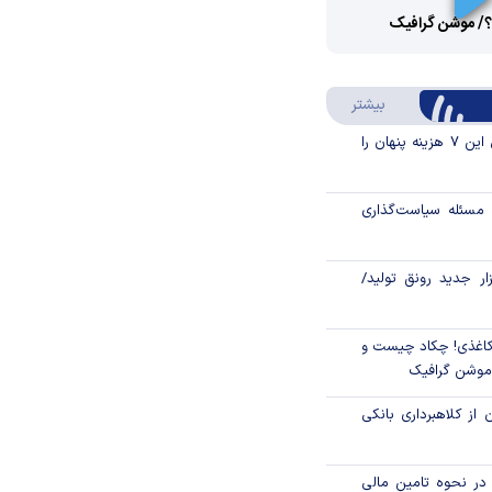
؟/ موشن گرافیک
Video
Play
درباره سواد مالی
بیشتر
Video
قبل از خرید قسطی این ۷ هزینه پنهان را
مسئله سیاست‌گذاری
زار جدید رونق تولید/
اغذی! چکاد چیست و
/موشن گرافیک
 از کلاهبرداری بانکی
م در نحوه تامین مالی