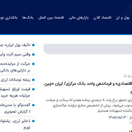
پول و ارز
اقتصاد کلان
بازارهای مالی
اقتصاد بین الملل
بانک‌ها
بانکداری نو
«کیف پول ایران» 
وقتی سیم کارت وثی
حرکت از مزایده‌مح
بر دارایی‌های بانکی
ریح کرد
ریشه نوسانات ارزی 
ی اقتصادی» و فرماندهی واحد بانک مرکزی/ ایران «چین
قیمت اوراق تسهی
جزئیات هزینه خرید ا
رحمان سعادت معتقد است: برای تحقق نرخ رشد ۸ درصدی برنامه هفتم که رسالت و «بعثت
گفت‌وگو با مدیرعا
وب می‌شود، پیش از تخصیص منابع نیازمند «پاک‌سازی
‌کننده تسهیلات هستیم.
/ گزارش تصویری
ذخایر ارزی، پشتوانه 
ست
تورم
ی