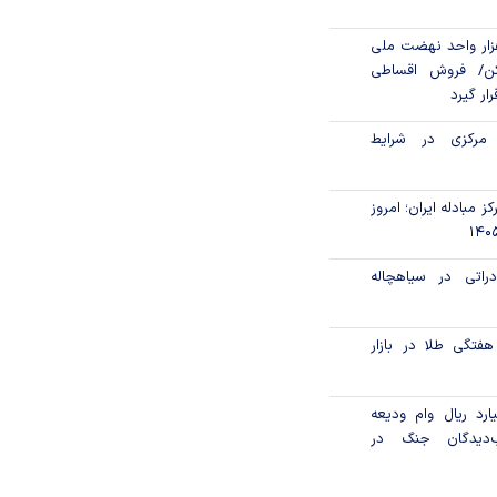
ن مالی ۳۹۶ هزار واحد نهضت ملی
ن/ فروش اقساطی
رار گیرد
 مرکزی در شرایط
ز مبادله ایران؛ امروز
راتی در سیاهچاله
تگی طلا در بازار‌
۲۲۰۰ میلیارد ریال وام ودیعه
دیدگان جنگ در