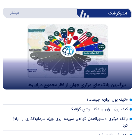
درباره 
بیشتر
اینفوگرافیک
بزرگترین بانک‌های مرکزی جهان از نظر مجموع دارایی‌ها
«کیف پول ایران» چیست؟
کیف پول ایران چیه؟/ موشن گرافیک
بانک مرکزی دستورالعمل گواهی سپرده ارزی ویژه سرمایه‌گذاری را ابلاغ
کرد