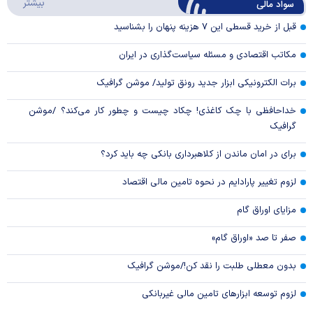
درباره
بیشتر
سواد مالی
Video
قبل از خرید قسطی این ۷ هزینه پنهان را بشناسید
مکاتب اقتصادی و مسئله سیاست‌گذاری در ایران
برات الکترونیکی ابزار جدید رونق تولید/ موشن گرافیک
خداحافظی با چک کاغذی! چکاد چیست و چطور کار می‌کند؟ /موشن
گرافیک
برای در امان ماندن از کلاهبرداری بانکی چه باید کرد؟
لزوم تغییر پارادایم در نحوه تامین مالی اقتصاد
مزایای اوراق گام
صفر تا صد «اوراق گام»
بدون معطلی طلبت را نقد کن!/موشن گرافیک
لزوم توسعه ابزارهای تامین مالی غیربانکی