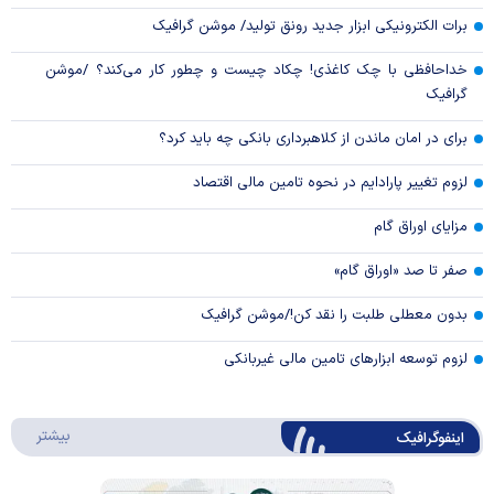
برات الکترونیکی ابزار جدید رونق تولید/ موشن گرافیک
خداحافظی با چک کاغذی! چکاد چیست و چطور کار می‌کند؟ /موشن
گرافیک
برای در امان ماندن از کلاهبرداری بانکی چه باید کرد؟
لزوم تغییر پارادایم در نحوه تامین مالی اقتصاد
مزایای اوراق گام
صفر تا صد «اوراق گام»
بدون معطلی طلبت را نقد کن!/موشن گرافیک
لزوم توسعه ابزارهای تامین مالی غیربانکی
درباره 
بیشتر
اینفوگرافیک