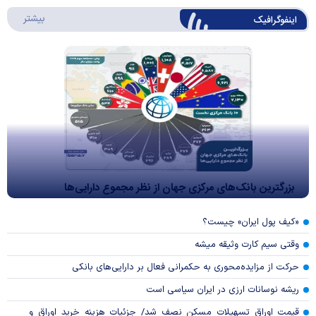
درباره 
بیشتر
اینفوگرافیک
بزرگترین بانک‌های مرکزی جهان از نظر مجموع دارایی‌ها
«کیف پول ایران» چیست؟
وقتی سیم کارت وثیقه میشه
حرکت از مزایده‌محوری به حکمرانی فعال بر دارایی‌های بانکی
ریشه نوسانات ارزی در ایران سیاسی است
قیمت اوراق تسهیلات مسکن نصف شد/ جزئیات هزینه خرید اوراق و