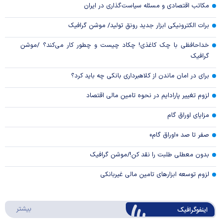
مکاتب اقتصادی و مسئله سیاست‌گذاری در ایران
برات الکترونیکی ابزار جدید رونق تولید/ موشن گرافیک
خداحافظی با چک کاغذی! چکاد چیست و چطور کار می‌کند؟ /موشن
گرافیک
برای در امان ماندن از کلاهبرداری بانکی چه باید کرد؟
لزوم تغییر پارادایم در نحوه تامین مالی اقتصاد
مزایای اوراق گام
صفر تا صد «اوراق گام»
بدون معطلی طلبت را نقد کن!/موشن گرافیک
لزوم توسعه ابزارهای تامین مالی غیربانکی
درباره 
بیشتر
اینفوگرافیک