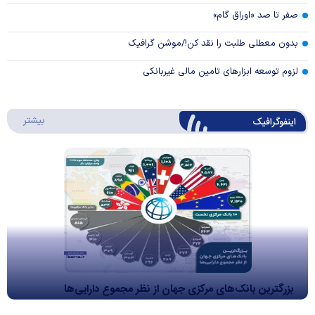
صفر تا صد «اوراق گام»
بدون معطلی طلبت را نقد کن!/موشن گرافیک
لزوم توسعه ابزارهای تامین مالی غیربانکی
درباره 
بیشتر
اینفوگرافیک
بزرگترین بانک‌های مرکزی جهان از نظر مجموع دارایی‌ها