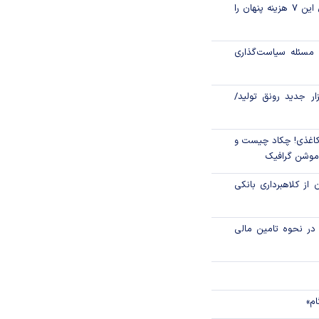
قبل از خرید قسطی این ۷ هزینه پنهان را
اق مالی اسلامی در
مسئله سیاست‌گذاری
بانکی کمتر استفاده
لی ایمن‌تر بمانند؟
زار جدید رونق تولید/
اغذی! چکاد چیست و
/موشن گرافیک
 از کلاهبرداری بانکی
م در نحوه تامین مالی
ام»