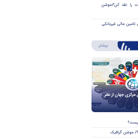
 را نقد کن!/موشن
 تامین مالی غیربانکی
درباره اینفوگرافیک
بیشتر
 مرکزی جهان از نظر
چیست؟
؟/ موشن گرافیک