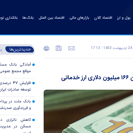
پول و ارز
اقتصاد کلان
بازارهای مالی
اقتصاد بین الملل
بانک‌ها
بانکداری نو
24 ارديبهشت 1403 - 17:13
جدیدترین‌ها
پر
آمادگی بانک مسکن
موقع مجمع عمومی س
افزایش ۴۷
توسعه صادرات ایران 
بانک ملت در پرداخ
و فرزندآوری صدرنش
کاهش ناترازی دس
مسکن در مدیریت