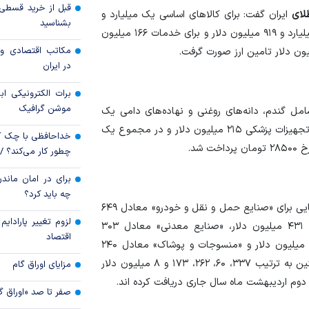
سهم جهش یافته اور
طلای
ایران گفت: برای کالا‌های اساسی یک میلیارد و
بشناسید
تامین منابع دولت
۶۷۸ میلیون دلار، برای کالا‌های تجاری و بازرگانی مبلغ ۳ میلیارد و ۹۱۹ میلیون دلار و برای خدمات ۱۶۶ میلیون
مکاتب اقتصادی و 
چگونه از کارت‌های 
در ایران
کنیم تا حساب‌های اص
برات الکترونیکی اب
موشن گرافیک
امل گندم، دانه‌های روغنی و نهاده‌های دامی یک
میلیارد و ۴۶۳ میلیون دلار، برای دارو، مواد اولیه دارویی و تجهیزات پزشکی ۲۱۵ میلیون دلار و در مجموع یک
خداحافظی با چک ک
چطور کار می‌کند؟ 
برای در امان ماندن
چه باید کرد؟
سخنگوی مرکز مبادله ارز و طلای ایران افزود: تامین ارز نیمایی برای «صنایع حمل و نقل و خودرو» معادل ۶۴۹
لزوم تغییر پارادای
میلیون دلار، «صنایع تجهیزات برق و الکترونیک» معادل ۴۳۱ میلیون دلار، «صنایع معدنی» معادل ۳۰۳
اقتصاد
میلیون دلار، «ماشین آلات و تجهیزات تولید» معادل ۲۶۴ میلیون دلار و «منسوجات و پوشاک» معادل ۲۴۰
میلیون دلار صورت گرفته است. این گروه‌های صنایع همچنین به ترتیب ۳۳۷، ۶۰، ۲۶۲، ۱۷۳ و ۸ میلیون دلار
مزایای اوراق گام
و دوم اردیبهشت ماه سال جاری دریافت کرده اند.
صفر تا صد «اوراق گ