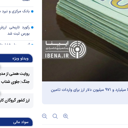
است
بانک مرکزی و نبرد با
رکورد تاریخی ارز
بورس ثبت شد
آزمون مهار فشار‌ها
ایران
ویدئو ویژه
آیا حباب وال‌است
میان‌دوره‌ای می‌ترکد
روایت همتی از مدی
هوش مصنوعی؛ اسب 
جنگ: جلوی شتاب فزا
حصار تعرفه‌ای ترام
از اول فروردین ماه تا بیست و سوم اردیبهشت ماه امسال ۶ میلیارد و ۹۷۱ میلیون دلار ارز برای واردات تامین
ناکارآمدی قیمت‌
ارز کشور گروگان کا
اقتصاد کوچک‌شده ای
سواد مالی
عبور کرد