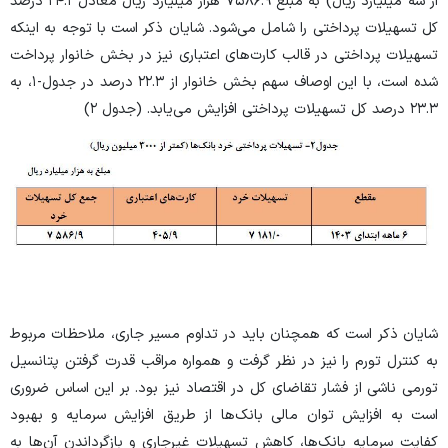
از سه میلیارد ریال) به مبلغ ۷۵۸۶.۹ هزار میلیارد ریال معادل ۲۴.۱ درصد
کل تسهیلات پرداختی را شامل می‌شود. شایان ذکر است با توجه به اینکه
تسهیلات پرداختی در قالب کارت‌های اعتباری نیز در بخش خانوار پرداخت
شده است، با این اوصاف سهم بخش خانوار از ۲۲.۳ درصد در جدول‏-۱، به
۲۳.۳ درصد کل تسهیلات پرداختی افزایش می‌یابد. (جدول ۲)
شایان ذکر است که همچنان باید در تداوم مسیر جاری، ملاحظات مربوط
به کنترل تورم را نیز در نظر گرفت و همواره مراقب قدرت گرفتن پتانسیل
تورمی ناشی از فشار تقاضای کل در اقتصاد نیز بود. بر این اساس ضروری
است به افزایش توان مالی بانک‌ها از طریق افزایش سرمایه و بهبود
کفایت سرمایه بانک‌ها، کاهش تسهیلات غیرجاری و بازگرداندن آن‌ها به