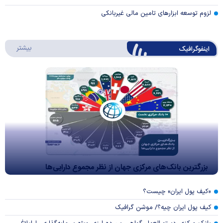
لزوم توسعه ابزارهای تامین مالی غیربانکی
درباره 
بیشتر
اینفوگرافیک
بزرگترین بانک‌های مرکزی جهان از نظر مجموع دارایی‌ها
«کیف پول ایران» چیست؟
کیف پول ایران چیه؟/ موشن گرافیک