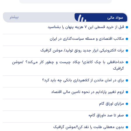
Play
درباره
بیشتر
سواد مالی
Video
قبل از خرید قسطی این ۷ هزینه پنهان را بشناسید
مکاتب اقتصادی و مسئله سیاست‌گذاری در ایران
برات الکترونیکی ابزار جدید رونق تولید/ موشن گرافیک
خداحافظی با چک کاغذی! چکاد چیست و چطور کار می‌کند؟ /موشن
گرافیک
برای در امان ماندن از کلاهبرداری بانکی چه باید کرد؟
لزوم تغییر پارادایم در نحوه تامین مالی اقتصاد
مزایای اوراق گام
صفر تا صد «اوراق گام»
بدون معطلی طلبت را نقد کن!/موشن گرافیک