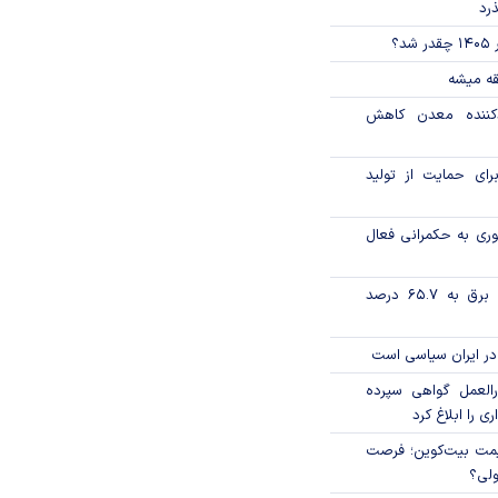
ذرد
؟
قه میشه
دکننده معدن کاهش
رای حمایت از تولید
وری به حکمرانی فعال
تورم فصلی بخش برق به ۶۵.۷ درصد
در ایران سیاسی است
العمل گواهی سپرده
ی را ابلاغ کرد
ی قیمت بیت‌کوین؛ فرصت
ولی؟