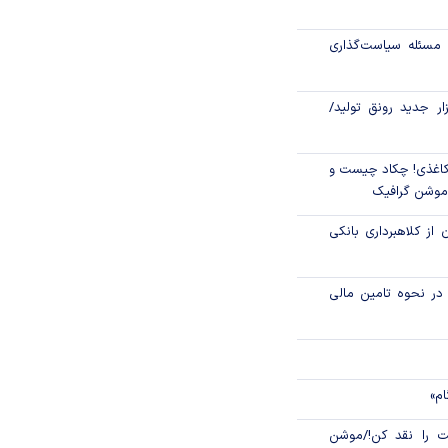
جهانی با شوک نفتی
مسئله سیاست‌گذاری
زار جدید رونق تولید/
اغذی! چکاد چیست و
/موشن گرافیک
 از کلاهبرداری بانکی
م در نحوه تامین مالی
ام»
 را نقد کن!/موشن