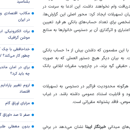
بشناسید
۱ حساب بانکی، امکان دریافت وام نخواهند داشت. این ادعا به سرعت در
رکود تورمی اقتصاد 
مکاتب اقتصادی و 
یان تسهیلات ایجاد کرد؛ محور اصلی این گزارش‌ها،
ناشی از جنگ ایران
در ایران
شخصی برای تعداد حساب‌های بانکی هر فرد تعیین
اری و اثرگذاری آن بر دسترسی خانوار‌ها به منابع
برات الکترونیکی اب
موشن گرافیک
خداحافظی با چک ک
پیگری‌های رسمی از بانک مرکزی نشان می‌دهد بخشنامه‌ای با این مضمون که داشتن بیش از ۱۰ حساب بانکی
چطور کار می‌کند؟ 
. به بیان دیگر هیچ دستور العملی که به صورت
قیقی گره بزند، در چارچوب مقررات ابلاغی بانک
برای در امان ماندن
چه باید کرد؟
لزوم تغییر پارادای
 هرگونه محدودیت فراگیر در دسترسی به تسهیلات
اقتصاد
د و قابلیت استناد عمومی داشته باشد. در غیاب
صوص، فاقد پشتوانه مقرراتی است.
مزایای اوراق گام
صفر تا صد «اوراق گ
بدون معطلی طلبت
‌های میدانی
خبرنگار ایبنا
نشان می‌دهد در برخی