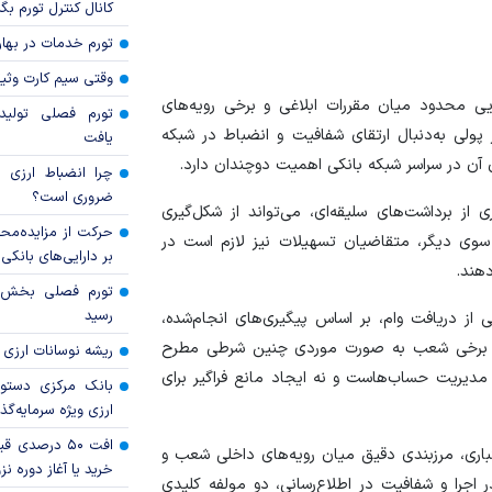
کانال کنترل تورم بگ
تورم خدمات در بهار ۱۴۰۵ چقدر شد
وقتی سیم کارت وثی
یی محدود میان مقررات ابلاغی و برخی رویه‌های
تورم فصلی تولی
لی به‌دنبال ارتقای شفافیت و انضباط در شبکه
یافت
آن در سراسر شبکه بانکی اهمیت دوچندان دارد.
چرا انضباط ارزی ب
ضروری است؟
از برداشت‌های سلیقه‌ای، می‌تواند از شکل‌گیری
حرکت از مزایده‌مح
ز سوی دیگر، متقاضیان تسهیلات نیز لازم است در
بر دارایی‌های بانکی
هند.
رسید
یان دارای بیش از ۱۰ حساب بانکی از دریافت وام، بر اساس پیگیری‌های انجام‌شده،
ر برخی شعب به صورت موردی چنین شرطی مطرح
ریشه نوسانات ارزی 
مدیریت حساب‌هاست و نه ایجاد مانع فراگیر برای
بانک مرکزی دستور
ارزی ویژه سرمایه‌گذار
افت ۵۰ درصد
باری، مرزبندی دقیق میان رویه‌های داخلی شعب و
خرید یا آغاز دوره نز
اجرا و شفافیت در اطلاع‌رسانی، دو مولفه کلیدی