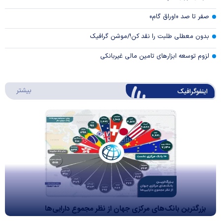
صفر تا صد «اوراق گام»
بدون معطلی طلبت را نقد کن!/موشن گرافیک
لزوم توسعه ابزارهای تامین مالی غیربانکی
درباره 
بیشتر
اینفوگرافیک
بزرگترین بانک‌های مرکزی جهان از نظر مجموع دارایی‌ها