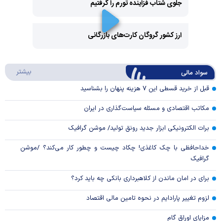
جلوی شتاب فزاینده تورم را گرفتیم
Play
Video
ارز کشور گروگان کارت‌های بازرگانی
Play
درباره
بیشتر
سواد مالی
Video
قبل از خرید قسطی این ۷ هزینه پنهان را بشناسید
مکاتب اقتصادی و مسئله سیاست‌گذاری در ایران
برات الکترونیکی ابزار جدید رونق تولید/ موشن گرافیک
خداحافظی با چک کاغذی! چکاد چیست و چطور کار می‌کند؟ /موشن
گرافیک
برای در امان ماندن از کلاهبرداری بانکی چه باید کرد؟
لزوم تغییر پارادایم در نحوه تامین مالی اقتصاد
مزایای اوراق گام