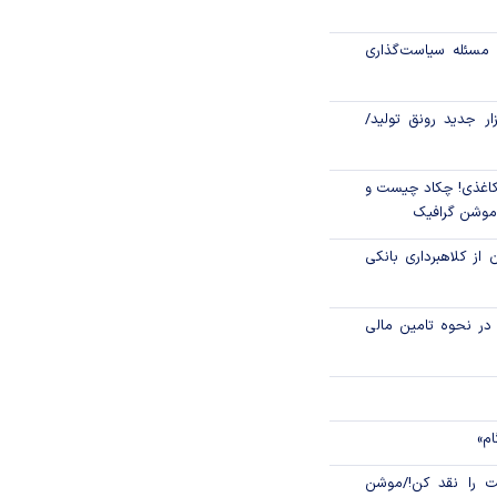
تاری، مهار تورم
مسئله سیاست‌گذاری
زار جدید رونق تولید/
اغذی! چکاد چیست و
/موشن گرافیک
 از کلاهبرداری بانکی
م در نحوه تامین مالی
ام»
 را نقد کن!/موشن