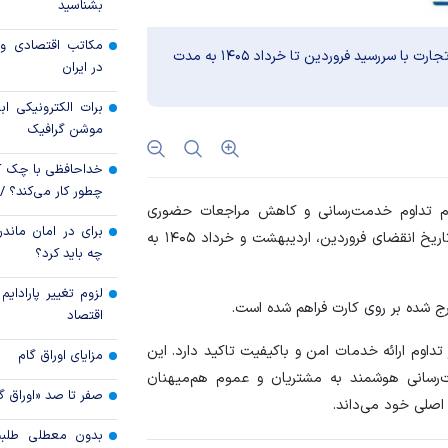
دوباره می‌تازد؟
بشناسید
بدون اصلاحات ساخ
مکاتب اقتصادی و 
بر اساس ابلاغ بانک مرکزی، تاریخ انقضای کارت‌های بانک تجارت با سررسید فروردین تا خرداد ۱۴۰۵ به مدت
ممکن نیست
در ایران
برات الکترونیکی اب
موشن گرافیک
خداحافظی با چک ک
چطور کار می‌کند؟ 
لزوم تداوم خدمت‌رسانی و کاهش مراجعات حضوری
برای در امان ماندن
مشتریان به شعب بانک، تمامی کارت‌های بانک تجارت با تاریخ انقضای فروردین، اردیبهشت و خرداد ۱۴۰۵ به
چه باید کرد؟
لزوم تغییر پارادای
ج شده بر روی کارت فراهم شده است.
اقتصاد
 تداوم ارائه خدمات امن و باکیفیت تاکید دارد. این
مزایای اوراق گام
‌رسانی هوشمند به مشتریان و عموم هم‌میهنان
صفر تا صد «اوراق گ
 اصلی خود می‌داند.
بدون معطلی طلبت