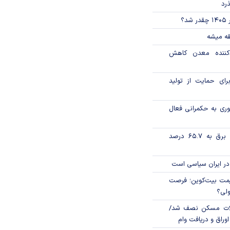
ذرد
؟
قه میشه
دکننده معدن کاهش
رای حمایت از تولید
وری به حکمرانی فعال
تورم فصلی بخش برق به ۶۵.۷ درصد
در ایران سیاسی است
ی قیمت بیت‌کوین؛ فرصت
ولی؟
لات مسکن نصف شد/
وراق و دریافت وام