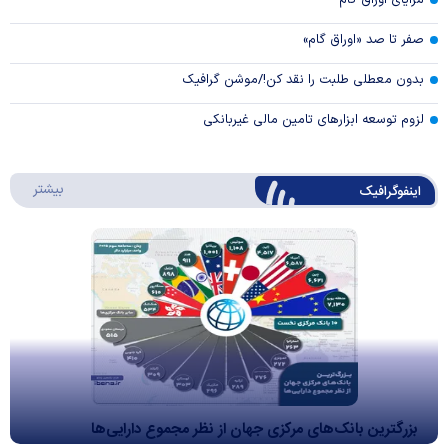
مزایای اوراق گام
صفر تا صد «اوراق گام»
بدون معطلی طلبت را نقد کن!/موشن گرافیک
لزوم توسعه ابزارهای تامین مالی غیربانکی
درباره 
بیشتر
اینفوگرافیک
بزرگترین بانک‌های مرکزی جهان از نظر مجموع دارایی‌ها