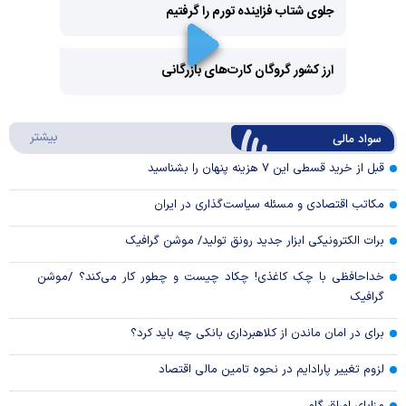
جلوی شتاب فزاینده تورم را گرفتیم
Play
Video
ارز کشور گروگان کارت‌های بازرگانی
Play
درباره
بیشتر
سواد مالی
Video
قبل از خرید قسطی این ۷ هزینه پنهان را بشناسید
مکاتب اقتصادی و مسئله سیاست‌گذاری در ایران
برات الکترونیکی ابزار جدید رونق تولید/ موشن گرافیک
خداحافظی با چک کاغذی! چکاد چیست و چطور کار می‌کند؟ /موشن
گرافیک
برای در امان ماندن از کلاهبرداری بانکی چه باید کرد؟
لزوم تغییر پارادایم در نحوه تامین مالی اقتصاد