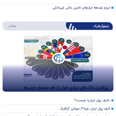
لزوم توسعه ابزارهای تامین مالی غیربانکی
درباره 
بیشتر
اینفوگرافیک
بزرگترین بانک‌های مرکزی جهان از نظر مجموع دارایی‌ها
«کیف پول ایران» چیست؟
کیف پول ایران چیه؟/ موشن گرافیک