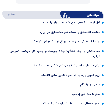
Video
Play
درباره
بیشتر
سواد مالی
Video
قبل از خرید قسطی این ۷ هزینه پنهان را بشناسید
مکاتب اقتصادی و مسئله سیاست‌گذاری در ایران
برات الکترونیکی ابزار جدید رونق تولید/ موشن گرافیک
خداحافظی با چک کاغذی! چکاد چیست و چطور کار می‌کند؟ /موشن
گرافیک
برای در امان ماندن از کلاهبرداری بانکی چه باید کرد؟
لزوم تغییر پارادایم در نحوه تامین مالی اقتصاد
مزایای اوراق گام
صفر تا صد «اوراق گام»
بدون معطلی طلبت را نقد کن!/موشن گرافیک