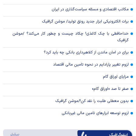
مکاتب اقتصادی و مسئله سیاست‌گذاری در ایران
برات الکترونیکی ابزار جدید رونق تولید/ موشن گرافیک
خداحافظی با چک کاغذی! چکاد چیست و چطور کار می‌کند؟ /موشن
گرافیک
برای در امان ماندن از کلاهبرداری بانکی چه باید کرد؟
لزوم تغییر پارادایم در نحوه تامین مالی اقتصاد
مزایای اوراق گام
صفر تا صد «اوراق گام»
بدون معطلی طلبت را نقد کن!/موشن گرافیک
لزوم توسعه ابزارهای تامین مالی غیربانکی
درباره 
بیشتر
اینفوگرافیک