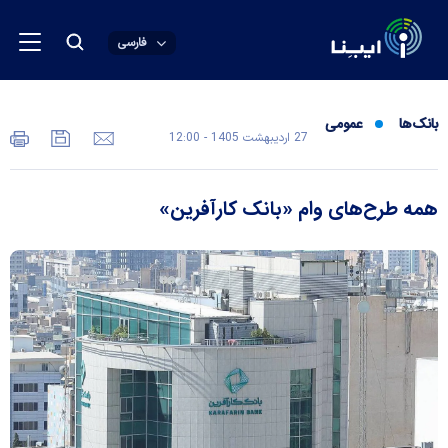
فارسی
بانک‌ها
عمومی
27 ارديبهشت 1405 - 12:00
همه طرح‌های وام «بانک کار‌آفرین»