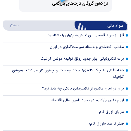
Video
ارز کشور گروگان کارت‌های بازرگانی
Play
درباره
بیشتر
سواد مالی
Video
قبل از خرید قسطی این ۷ هزینه پنهان را بشناسید
مکاتب اقتصادی و مسئله سیاست‌گذاری در ایران
برات الکترونیکی ابزار جدید رونق تولید/ موشن گرافیک
خداحافظی با چک کاغذی! چکاد چیست و چطور کار می‌کند؟ /موشن
گرافیک
برای در امان ماندن از کلاهبرداری بانکی چه باید کرد؟
لزوم تغییر پارادایم در نحوه تامین مالی اقتصاد
مزایای اوراق گام
صفر تا صد «اوراق گام»