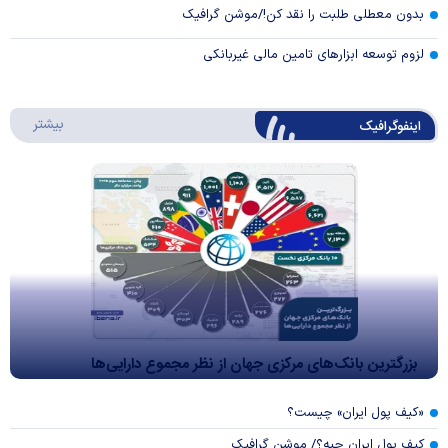
بدون معطلی طلبت را نقد کن!/موشن گرافیک
لزوم توسعه ابزارهای تامین مالی غیربانکی
درباره 
بیشتر
اینفوگرافیک
بزرگترین بانک‌های مرکزی جهان از نظر مجموع دارایی‌ها
«کیف پول ایران» چیست؟
کیف پول ایران چیه؟/ موشن گرافیک