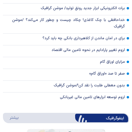
برات الکترونیکی ابزار جدید رونق تولید/ موشن گرافیک
خداحافظی با چک کاغذی! چکاد چیست و چطور کار می‌کند؟ /موشن
گرافیک
برای در امان ماندن از کلاهبرداری بانکی چه باید کرد؟
لزوم تغییر پارادایم در نحوه تامین مالی اقتصاد
مزایای اوراق گام
صفر تا صد «اوراق گام»
بدون معطلی طلبت را نقد کن!/موشن گرافیک
لزوم توسعه ابزارهای تامین مالی غیربانکی
درباره 
بیشتر
اینفوگرافیک