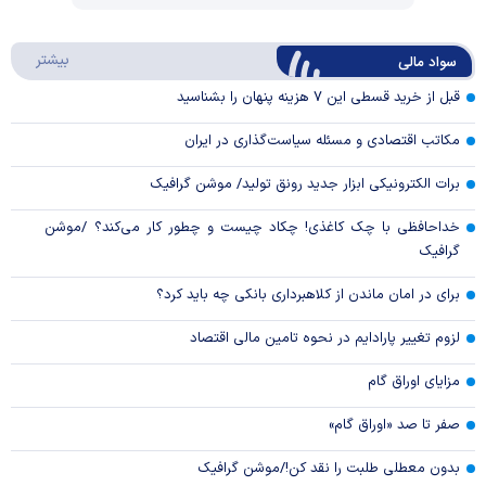
Video
Play
درباره
بیشتر
سواد مالی
Video
قبل از خرید قسطی این ۷ هزینه پنهان را بشناسید
مکاتب اقتصادی و مسئله سیاست‌گذاری در ایران
برات الکترونیکی ابزار جدید رونق تولید/ موشن گرافیک
خداحافظی با چک کاغذی! چکاد چیست و چطور کار می‌کند؟ /موشن
گرافیک
برای در امان ماندن از کلاهبرداری بانکی چه باید کرد؟
لزوم تغییر پارادایم در نحوه تامین مالی اقتصاد
مزایای اوراق گام
صفر تا صد «اوراق گام»
بدون معطلی طلبت را نقد کن!/موشن گرافیک