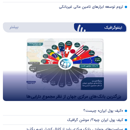
لزوم توسعه ابزارهای تامین مالی غیربانکی
درباره 
بیشتر
اینفوگرافیک
بزرگترین بانک‌های مرکزی جهان از نظر مجموع دارایی‌ها
«کیف پول ایران» چیست؟
کیف پول ایران چیه؟/ موشن گرافیک
سیاست‌های حمایتی بانک مرکزی باید از کانال کنترل تورم بگذرد