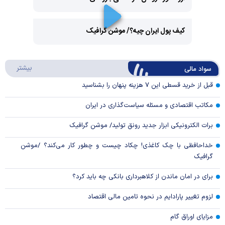
Play
کیف پول ایران چیه؟/ موشن گرافیک
Video
Play
درباره
بیشتر
سواد مالی
Video
قبل از خرید قسطی این ۷ هزینه پنهان را بشناسید
مکاتب اقتصادی و مسئله سیاست‌گذاری در ایران
برات الکترونیکی ابزار جدید رونق تولید/ موشن گرافیک
خداحافظی با چک کاغذی! چکاد چیست و چطور کار می‌کند؟ /موشن
گرافیک
برای در امان ماندن از کلاهبرداری بانکی چه باید کرد؟
لزوم تغییر پارادایم در نحوه تامین مالی اقتصاد
مزایای اوراق گام