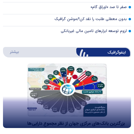
صفر تا صد «اوراق گام»
بدون معطلی طلبت را نقد کن!/موشن گرافیک
لزوم توسعه ابزارهای تامین مالی غیربانکی
درباره 
بیشتر
اینفوگرافیک
بزرگترین بانک‌های مرکزی جهان از نظر مجموع دارایی‌ها