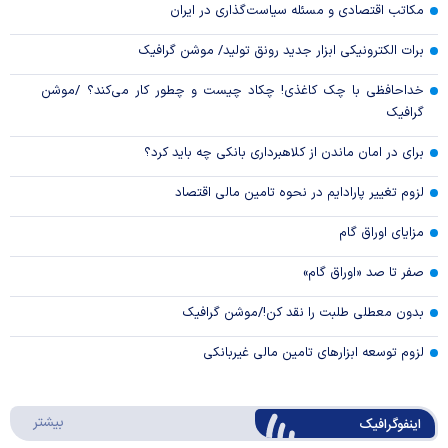
مکاتب اقتصادی و مسئله سیاست‌گذاری در ایران
برات الکترونیکی ابزار جدید رونق تولید/ موشن گرافیک
خداحافظی با چک کاغذی! چکاد چیست و چطور کار می‌کند؟ /موشن
گرافیک
برای در امان ماندن از کلاهبرداری بانکی چه باید کرد؟
لزوم تغییر پارادایم در نحوه تامین مالی اقتصاد
مزایای اوراق گام
صفر تا صد «اوراق گام»
بدون معطلی طلبت را نقد کن!/موشن گرافیک
لزوم توسعه ابزارهای تامین مالی غیربانکی
درباره 
بیشتر
اینفوگرافیک