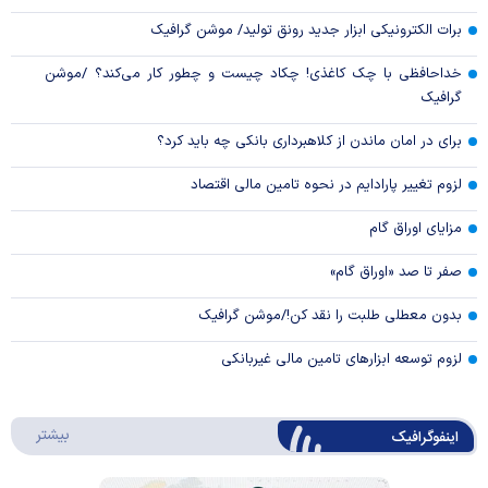
برات الکترونیکی ابزار جدید رونق تولید/ موشن گرافیک
خداحافظی با چک کاغذی! چکاد چیست و چطور کار می‌کند؟ /موشن
گرافیک
برای در امان ماندن از کلاهبرداری بانکی چه باید کرد؟
لزوم تغییر پارادایم در نحوه تامین مالی اقتصاد
مزایای اوراق گام
صفر تا صد «اوراق گام»
بدون معطلی طلبت را نقد کن!/موشن گرافیک
لزوم توسعه ابزارهای تامین مالی غیربانکی
درباره 
بیشتر
اینفوگرافیک