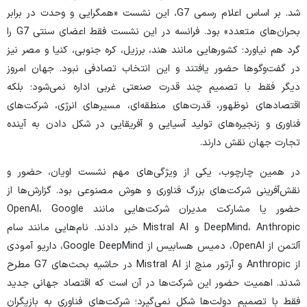
شد. بر اساس اعلام رسمی G7، این نشست «همگرایی و وحدت در برابر
بحران‌های متعدد» بود. فرانسه در این نشست فقط اعضای سنتی G7 را
گرد هم نیاورد؛ کشور‌هایی مانند هند، برزیل، کره جنوبی، کنیا و مصر نیز
در گفت‌و‌گو‌ها حضور یافتند و این انتخاب تصادفی نبود. جهان امروز
دیگر فقط با تصمیم چند قدرت صنعتی غربی اداره نمی‌شود؛ بلکه
اقتصاد‌های نوظهور، قدرت‌های منطقه‌ای، مسیر‌های انرژی، شرکت‌های
فناوری و زنجیره‌های تولید آسیایی و آفریقایی در شکل دادن به آینده
تجارت جهان نقش دارند.
در همین چارچوب، یکی از ویژگی‌های مهم نشست اویان، حضور و
نقش‌آفرینی شرکت‌های بزرگ فناوری و هوش مصنوعی بود. گزارش‌ها از
حضور یا مشارکت مدیران شرکت‌هایی مانند OpenAI، Google
DeepMind، Anthropic و Mistral AI خبر دادند. نام‌هایی مانند سام
آلتمن از OpenAI، دمیس هسابیس از Google DeepMind، داریو آمودی
از Anthropic و آرتور منچ از Mistral AI در حاشیه بحث‌های G7 مطرح
شدند. اهمیت حضور این شرکت‌ها در آن است که اقتصاد جهانی جدید
فقط با تصمیم دولت‌ها شکل نمی‌گیرد؛ شرکت‌های فناوری به بازیگران