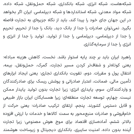
شبکه‌هاست. شبکه انرژی، شبکه بانکداری، شبکه حمل‌ونقل، شبکه داده،
شبکه مواد معدنی، شبکه استاندارد‌ها و شبکه دیپلماسی. ایران اگر بخواهد
در این جهان جای خود را پیدا کند، باید از نگاه جزیره‌ای به تجارت فاصله
بگیرد. نمی‌توان صادرات را جدا از بانک دید، بانک را جدا از تحریم، تحریم
را جدا از دیپلماسی، دیپلماسی را جدا از تولید، تولید را جدا از انرژی و
انرژی را جدا از سرمایه‌گذاری.
راهبرد ایران باید بر چند پایه استوار باشد. نخست، کاهش هزینه مبادله؛
یعنی کوتاه‌تر و شفاف‌تر کردن مسیر تجارت، گمرک، حمل‌ونقل، بیمه،
انتقال پول و مقررات. دوم، تقویت بانکداری تجاری؛ یعنی ایجاد ابزار‌های
تأمین مالی، ضمانت، اعتبار صادراتی و پوشش ریسک برای صادرکنندگان
و واردکنندگان. سوم، پایداری انرژی؛ زیرا تجارت بدون تولید پایدار ممکن
نیست. چهارم، توسعه تجارت منطقه‌ای؛ زیرا همسایگان ایران بازار طبیعی
و قابل دسترس کشورند. پنجم، ارتقای ترکیب صادرات؛ یعنی حرکت از
خام‌فروشی و صادرات منبع‌محور به سمت کالا‌ها و خدمات با ارزش افزوده
بالاتر. ششم، آماده‌سازی اقتصاد برای موج هوش مصنوعی؛ زیرا تجارت
آینده بدون داده، امنیت سایبری، بانکداری دیجیتال و زیرساخت هوشمند