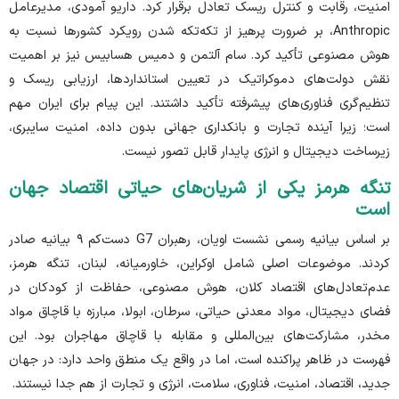
امنیت، رقابت و کنترل ریسک تعادل برقرار کرد. داریو آمودی، مدیرعامل
Anthropic، بر ضرورت پرهیز از تکه‌تکه شدن رویکرد کشور‌ها نسبت به
هوش مصنوعی تأکید کرد. سام آلتمن و دمیس هسابیس نیز بر اهمیت
نقش دولت‌های دموکراتیک در تعیین استانداردها، ارزیابی ریسک و
تنظیم‌گری فناوری‌های پیشرفته تأکید داشتند. این پیام برای ایران مهم
است؛ زیرا آینده تجارت و بانکداری جهانی بدون داده، امنیت سایبری،
زیرساخت دیجیتال و انرژی پایدار قابل تصور نیست.
تنگه هرمز یکی از شریان‌های حیاتی اقتصاد جهان
است
بر اساس بیانیه رسمی نشست اویان، رهبران G7 دست‌کم ۹ بیانیه صادر
کردند. موضوعات اصلی شامل اوکراین، خاورمیانه، لبنان، تنگه هرمز،
عدم‌تعادل‌های اقتصاد کلان، هوش مصنوعی، حفاظت از کودکان در
فضای دیجیتال، مواد معدنی حیاتی، سرطان، ابولا، مبارزه با قاچاق مواد
مخدر، مشارکت‌های بین‌المللی و مقابله با قاچاق مهاجران بود. این
فهرست در ظاهر پراکنده است، اما در واقع یک منطق واحد دارد: در جهان
جدید، اقتصاد، امنیت، فناوری، سلامت، انرژی و تجارت از هم جدا نیستند.