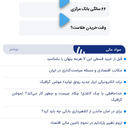
۶۶ سالگی بانک مرکزی
Play
وقت خریدن طلاست؟
Video
Play
درباره
بیشتر
سواد مالی
Video
قبل از خرید قسطی این ۷ هزینه پنهان را بشناسید
مکاتب اقتصادی و مسئله سیاست‌گذاری در ایران
برات الکترونیکی ابزار جدید رونق تولید/ موشن گرافیک
خداحافظی با چک کاغذی! چکاد چیست و چطور کار می‌کند؟ /موشن
گرافیک
برای در امان ماندن از کلاهبرداری بانکی چه باید کرد؟
لزوم تغییر پارادایم در نحوه تامین مالی اقتصاد