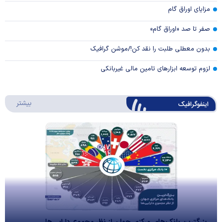
مزایای اوراق گام
صفر تا صد «اوراق گام»
بدون معطلی طلبت را نقد کن!/موشن گرافیک
لزوم توسعه ابزارهای تامین مالی غیربانکی
درباره 
بیشتر
اینفوگرافیک