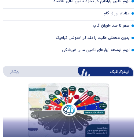
لزوم تغییر پارادایم در نحوه تامین مالی اقتصاد
مزایای اوراق گام
صفر تا صد «اوراق گام»
بدون معطلی طلبت را نقد کن!/موشن گرافیک
لزوم توسعه ابزارهای تامین مالی غیربانکی
درباره 
بیشتر
اینفوگرافیک