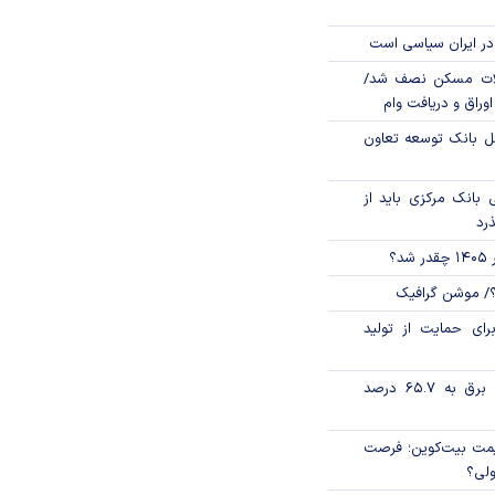
در ایران سیاسی است
لات مسکن نصف شد/
وراق و دریافت وام
مل بانک توسعه تعاون
بانک مرکزی باید از
ذرد
؟
؟/ موشن گرافیک
رای حمایت از تولید
تورم فصلی بخش برق به ۶۵.۷ درصد
ی قیمت بیت‌کوین؛ فرصت
ولی؟