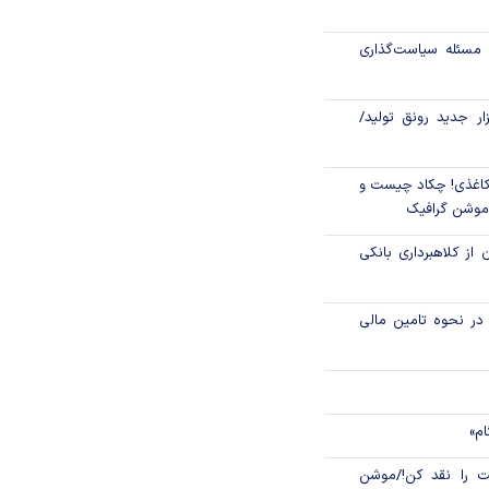
رکز مبادله ایران؛
مسئله سیاست‌گذاری
اتی در سیاهچاله
زار جدید رونق تولید/
اغذی! چکاد چیست و
/موشن گرافیک
 از کلاهبرداری بانکی
م در نحوه تامین مالی
ام»
 را نقد کن!/موشن