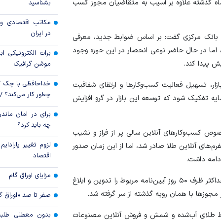
 وارد چرخه فعالیت نشده که این خلاء نظارتی در ۱۵ ماه گذشته علاوه بر آسیب به متقاضیان مجوز کسب
بشناسید
قیمت دلار و یورو م
مکاتب اقتصادی و 
امروز پنجشنبه ۱۵ مرداد ۱۴۰۵
در ایران
ید بانک مرکزی گفت: بر اساس ضوابط جدید، معرفی
سقوط ارزهای صادر
 اما در حال حاضر نوعی انحصار در این حوزه وجود
برات الکترونیکی اب
کارت‌های بازرگانی
یش پیدا کند.
موشن گرافیک
خداحافظی با چک ک
ازار، تسهیل فعالیت کسب‌وکار‌ها و ارتقای شفافیت
چطور کار می‌کند؟ 
مایه تفکیک شود که توسعه این بازار در گرو افزایش
برای در امان ماندن
چه باید کرد؟
 دیجیتال و به خصوص کسب‌وکار‌های آنلاین سالی پر از فراز و نشیب
لزوم تغییر پارادای
 ۱۴۰۳ بیش از ۳۰۰ مجوز برای پلتفرم‌های آنلاین طلا صادر شد، اما از این زمان صدور
اقتصاد
دامه داشت.
مزایای اوراق گام
رئیس اتحادیه کسب‌وکار‌های مجازی افزود: قرار بود دولت حداکثر ظرف ۵۰ روز آیین‌نامه مربوط را تدوین و ابلاغ
صفر تا صد «اوراق گ
خط طلای آب‌شده و شمش و فروش آنلاین مصنوعات
بدون معطلی طلبت