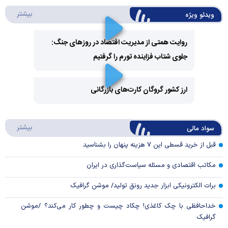
درباره 
بیشتر
ویدئو ویژه
روایت همتی از مدیریت اقتصاد در روزهای جنگ:
جلوی شتاب فزاینده تورم را گرفتیم
Play
Video
ارز کشور گروگان کارت‌های بازرگانی
Play
درباره
بیشتر
سواد مالی
Video
قبل از خرید قسطی این ۷ هزینه پنهان را بشناسید
مکاتب اقتصادی و مسئله سیاست‌گذاری در ایران
برات الکترونیکی ابزار جدید رونق تولید/ موشن گرافیک
خداحافظی با چک کاغذی! چکاد چیست و چطور کار می‌کند؟ /موشن
گرافیک