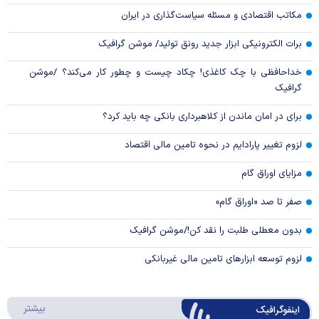
مکاتب اقتصادی و مسئله سیاست‌گذاری در ایران
برات الکترونیکی ابزار جدید رونق تولید/ موشن گرافیک
خداحافظی با چک کاغذی! چکاد چیست و چطور کار می‌کند؟ /موشن
گرافیک
برای در امان ماندن از کلاهبرداری بانکی چه باید کرد؟
لزوم تغییر پارادایم در نحوه تامین مالی اقتصاد
مزایای اوراق گام
صفر تا صد «اوراق گام»
بدون معطلی طلبت را نقد کن!/موشن گرافیک
لزوم توسعه ابزارهای تامین مالی غیربانکی
درباره 
بیشتر
اینفوگرافیک