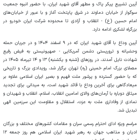
آیین تشییع پیکر پاک و مطهر آقای شهید ایران، با حضور انبوه جمعیت
سوگوار از خیابان دماوند در شرق پایتخت آغاز و با عبور از خیابان‌های
امام حسین (ع) - انقلاب و آزادی تا محدوده شرکت ایران خودرو در
بزرگراه لشکری ادامه دارد.
آیین وداع با آقای شهید ایران که در ۹ اسفند ۱۴۰۴ و در جریان حمله
وحشیانه و تروریستی دشمن آمریکایی - صهیونیستی به فیض رفیع
شهادت نایل آمدند، در روز‌های (شنبه و یکشنبه) ۱۳ و ۱۴ تیرماه ۱۴۰۵ در
مصلای بزرگ امام خمینی (ره) تهران برگزار شد، رویدادی بزرگ و تاریخی
که با حضور گسترده و پرشور ملت فهیم و بصیر ایران اسلامی علاوه بر
میعادگاهی برای آخرین وداع با قائد شهید امت، به میدانی برای تجدید
میثاق دوباره با آرمان‌های والای امامین انقلاب، اسلام، انقلاب و شهیدان و
نمادی از وفاداری ملت به عزت، استقلال و مقاومت این سرزمین الهی
تبدیل شد.
مراسم ویژه ادای احترام رسمی سران و مقامات کشور‌های مختلف و بزرگان
ادیان و مذاهب جهان به رهبر شهید ایران اسلامی هم روز جمعه ۱۲