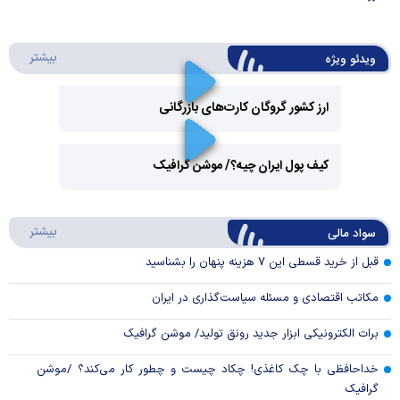
درباره 
بیشتر
ویدئو ویژه
ارز کشور گروگان کارت‌های بازرگانی
Play
کیف پول ایران چیه؟/ موشن گرافیک
Video
Play
درباره
بیشتر
سواد مالی
Video
قبل از خرید قسطی این ۷ هزینه پنهان را بشناسید
مکاتب اقتصادی و مسئله سیاست‌گذاری در ایران
برات الکترونیکی ابزار جدید رونق تولید/ موشن گرافیک
خداحافظی با چک کاغذی! چکاد چیست و چطور کار می‌کند؟ /موشن
گرافیک