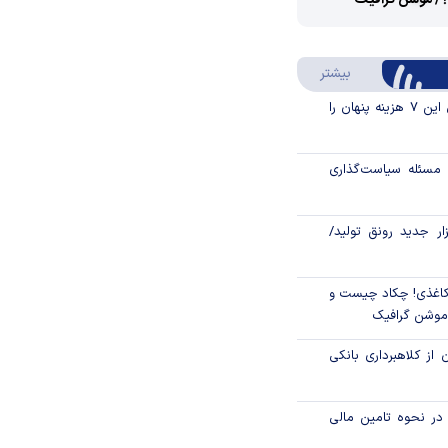
؟/ موشن گرافیک
Video
Play
درباره سواد مالی
بیشتر
Video
قبل از خرید قسطی این ۷ هزینه پنهان را
مسئله سیاست‌گذاری
زار جدید رونق تولید/
اغذی! چکاد چیست و
/موشن گرافیک
 از کلاهبرداری بانکی
م در نحوه تامین مالی