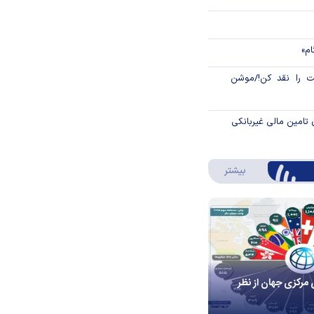
ام»
 را نقد کن!/موشن
 تامین مالی غیربانکی
درباره اینفوگرافیک
بیشتر
 مرکزی جهان از نظر