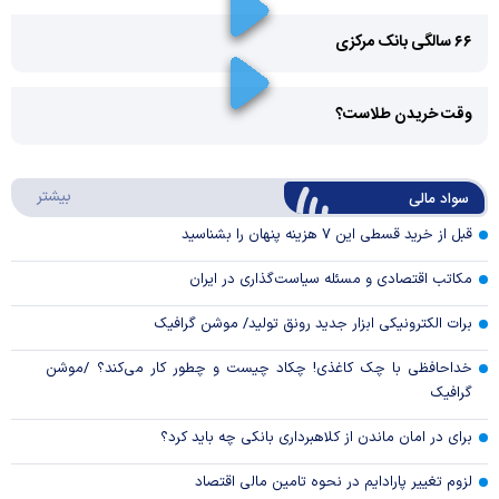
۶۶ سالگی بانک مرکزی
Play
وقت خریدن طلاست؟
Video
Play
درباره
بیشتر
سواد مالی
Video
قبل از خرید قسطی این ۷ هزینه پنهان را بشناسید
مکاتب اقتصادی و مسئله سیاست‌گذاری در ایران
برات الکترونیکی ابزار جدید رونق تولید/ موشن گرافیک
خداحافظی با چک کاغذی! چکاد چیست و چطور کار می‌کند؟ /موشن
گرافیک
برای در امان ماندن از کلاهبرداری بانکی چه باید کرد؟
لزوم تغییر پارادایم در نحوه تامین مالی اقتصاد